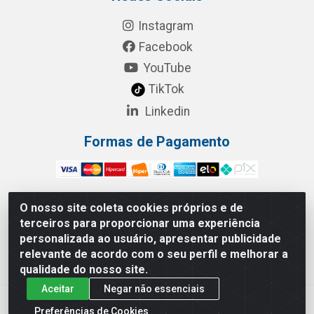
Instagram
Facebook
YouTube
TikTok
Linkedin
Formas de Pagamento
O nosso site coleta cookies próprios e de
terceiros para proporcionar uma experiência
RBL Distribuidora Distribuidora Gomes LTDA - Rua
personalizada ao usuário, apresentar publicidade
Maximiano Barreto, 940 - Barroso, Fortaleza/CE - CEP:
relevante de acordo com o seu perfil e melhorar a
60863-260 - CNPJ 05.461.276/0001-90
qualidade do nosso site.
Aceitar
Negar não essenciais
Preferências de Cookies