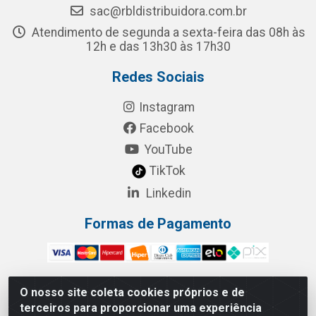
sac@rbldistribuidora.com.br
Atendimento de segunda a sexta-feira das 08h às
12h e das 13h30 às 17h30
Redes Sociais
Instagram
Facebook
YouTube
TikTok
Linkedin
Formas de Pagamento
O nosso site coleta cookies próprios e de
terceiros para proporcionar uma experiência
RBL Distribuidora Distribuidora Gomes LTDA - Rua Maximiano