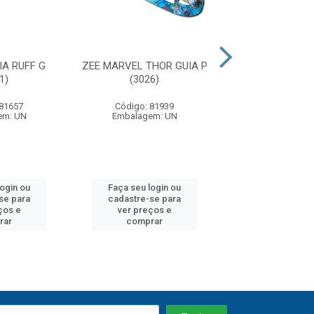
IA RUFF G
ZEE MARVEL THOR GUIA P
ZEE HANDSFRE
1)
(3026)
VANILLA (3
 81657
Código: 81939
Código: 81
em: UN
Embalagem: UN
Embalagem:
login ou
Faça seu login ou
Faça seu log
se para
cadastre-se para
cadastre-se 
ços e
ver preços e
ver preços
rar
comprar
comprar