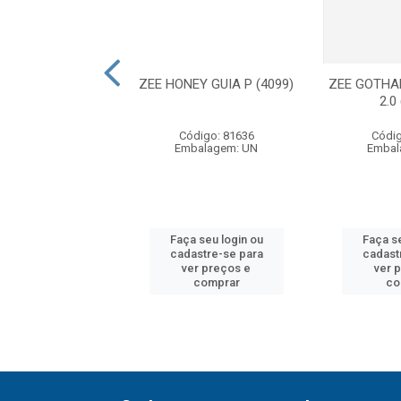
NDSFREE LEASH
ZEE HONEY GUIA P (4099)
ZEE GOTHA
ILLA (3950)
2.0
digo: 81628
Código: 81636
Códig
balagem: UN
Embalagem: UN
Embal
 seu login ou
Faça seu login ou
Faça se
astre-se para
cadastre-se para
cadast
er preços e
ver preços e
ver 
comprar
comprar
co