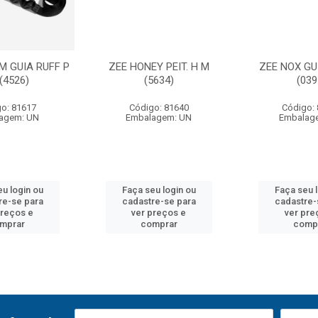
M GUIA RUFF P
ZEE HONEY PEIT. H M
ZEE NOX GU
 (4526)
(5634)
(039
o: 81617
Código: 81640
Código:
agem: UN
Embalagem: UN
Embalag
u login ou
Faça seu login ou
Faça seu 
re-se para
cadastre-se para
cadastre-
preços e
ver preços e
ver pre
mprar
comprar
comp