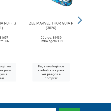
IA RUFF G
ZEE MARVEL THOR GUIA P
ZEE HANDSFRE
1)
(3026)
VANILLA (3
 81657
Código: 81939
Código: 81
em: UN
Embalagem: UN
Embalagem:
login ou
Faça seu login ou
Faça seu log
se para
cadastre-se para
cadastre-se 
ços e
ver preços e
ver preços
rar
comprar
comprar