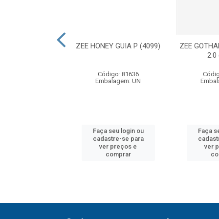
NDSFREE LEASH
ZEE HONEY GUIA P (4099)
ZEE GOTHA
ILLA (3950)
2.0
digo: 81628
Código: 81636
Códig
balagem: UN
Embalagem: UN
Embal
 seu login ou
Faça seu login ou
Faça se
astre-se para
cadastre-se para
cadast
er preços e
ver preços e
ver 
comprar
comprar
co