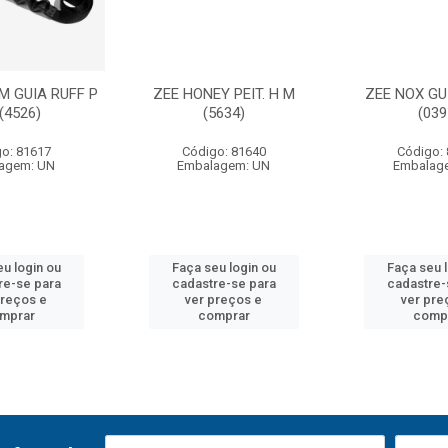
M GUIA RUFF P
ZEE HONEY PEIT. H M
ZEE NOX GU
 (4526)
(5634)
(039
o: 81617
Código: 81640
Código:
agem: UN
Embalagem: UN
Embalag
u login ou
Faça seu login ou
Faça seu 
re-se para
cadastre-se para
cadastre-
preços e
ver preços e
ver pre
mprar
comprar
comp