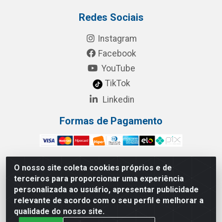
Redes Sociais
Instagram
Facebook
YouTube
TikTok
Linkedin
Formas de Pagamento
O nosso site coleta cookies próprios e de
terceiros para proporcionar uma experiência
RBL Distribuidora Distribuidora Gomes LTDA - Rua
personalizada ao usuário, apresentar publicidade
Maximiano Barreto, 940 - Barroso, Fortaleza/CE - CEP:
relevante de acordo com o seu perfil e melhorar a
60863-260 - CNPJ 05.461.276/0001-90
qualidade do nosso site.