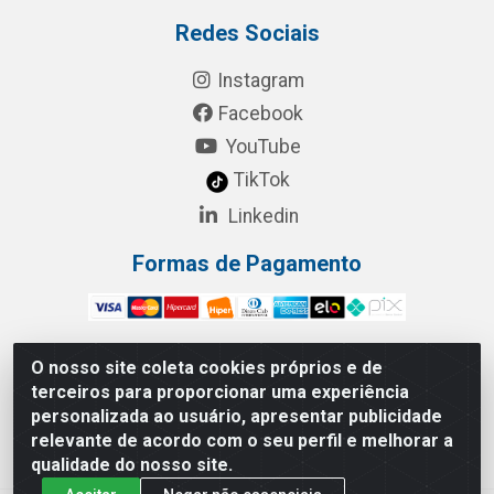
Redes Sociais
Instagram
Facebook
YouTube
TikTok
Linkedin
Formas de Pagamento
O nosso site coleta cookies próprios e de
terceiros para proporcionar uma experiência
RBL Distribuidora Distribuidora Gomes LTDA - Rua
personalizada ao usuário, apresentar publicidade
Maximiano Barreto, 940 - Barroso, Fortaleza/CE - CEP:
relevante de acordo com o seu perfil e melhorar a
60863-260 - CNPJ 05.461.276/0001-90
qualidade do nosso site.