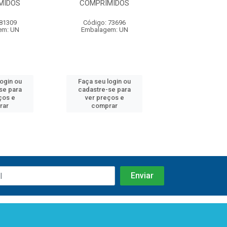
MIDOS
COMPRIMIDOS
 81309
Código: 73696
Código: 80
em: UN
Embalagem: UN
Embalagem:
login ou
Faça seu login ou
Faça seu log
se para
cadastre-se para
cadastre-se 
ços e
ver preços e
ver preços
rar
comprar
comprar