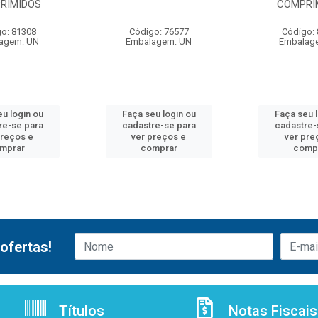
RIMIDOS
COMPRI
o: 81308
Código: 76577
Código:
agem: UN
Embalagem: UN
Embalag
u login ou
Faça seu login ou
Faça seu 
re-se para
cadastre-se para
cadastre-
preços e
ver preços e
ver pre
mprar
comprar
comp
ofertas!
Títulos
Notas Fiscais