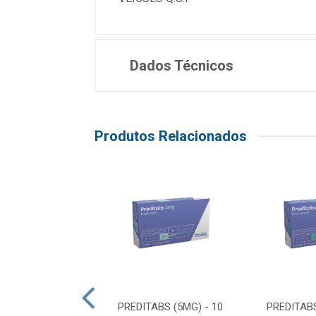
Dados Técnicos
Produtos Relacionados
OXIB GEL 35G
PREDITABS (5MG) - 10
PREDITABS