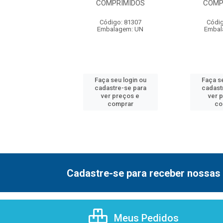
COMPRIMIDOS
COMP
digo: 80590
Código: 81307
Códig
balagem: UN
Embalagem: UN
Embal
 seu login ou
Faça seu login ou
Faça se
astre-se para
cadastre-se para
cadast
er preços e
ver preços e
ver 
comprar
comprar
co
Cadastre-se para receber nossas 
Meus Pedidos