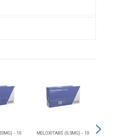
20MG) - 10
MELOXITABS (0,5MG) - 10
FIROCOXIB G