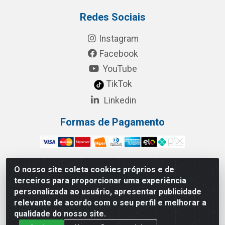
Redes Sociais
Instagram
Facebook
YouTube
TikTok
Linkedin
Formas de Pagamento
O nosso site coleta cookies próprios e de
terceiros para proporcionar uma experiência
RBL Distribuidora Distribuidora Gomes LTDA - Rua
personalizada ao usuário, apresentar publicidade
Maximiano Barreto, 940 - Barroso, Fortaleza/CE - CEP:
relevante de acordo com o seu perfil e melhorar a
60863-260 - CNPJ 05.461.276/0001-90
qualidade do nosso site.