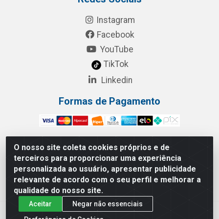
Instagram
Facebook
YouTube
TikTok
Linkedin
Formas de Pagamento
O nosso site coleta cookies próprios e de
terceiros para proporcionar uma experiência
RBL Distribuidora Distribuidora Gomes LTDA - Rua
personalizada ao usuário, apresentar publicidade
Maximiano Barreto, 940 - Barroso, Fortaleza/CE - CEP:
relevante de acordo com o seu perfil e melhorar a
60863-260 - CNPJ 05.461.276/0001-90
qualidade do nosso site.
Aceitar
Negar não essenciais