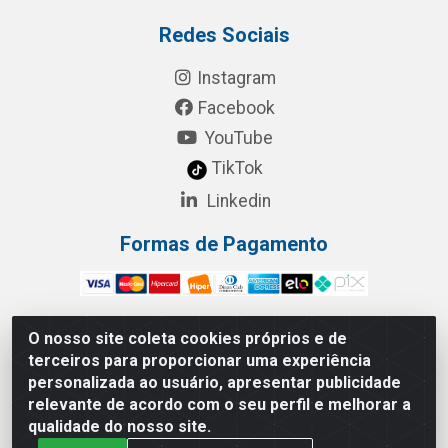
Redes Sociais
Instagram
Facebook
YouTube
TikTok
Linkedin
Formas de Pagamento
O nosso site coleta cookies próprios e de
terceiros para proporcionar uma experiência
RBL Distribuidora Distribuidora Gomes LTDA - Rua
personalizada ao usuário, apresentar publicidade
Maximiano Barreto, 940 - Barroso, Fortaleza/CE - CEP:
relevante de acordo com o seu perfil e melhorar a
60863-260 - CNPJ 05.461.276/0001-90
qualidade do nosso site.