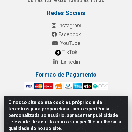
08h às 12h e das 13h30 às 17h30
Redes Sociais
Instagram
Facebook
YouTube
TikTok
Linkedin
Formas de Pagamento
O nosso site coleta cookies próprios e de
terceiros para proporcionar uma experiência
RBL Distribuidora Distribuidora Gomes LTDA - Rua
personalizada ao usuário, apresentar publicidade
Maximiano Barreto, 940 - Barroso, Fortaleza/CE - CEP:
relevante de acordo com o seu perfil e melhorar a
60863-260 - CNPJ 05.461.276/0001-90
qualidade do nosso site.