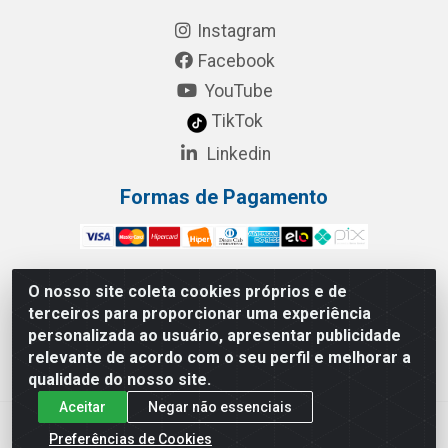
Instagram
Facebook
YouTube
TikTok
Linkedin
Formas de Pagamento
O nosso site coleta cookies próprios e de
terceiros para proporcionar uma experiência
RBL Distribuidora Distribuidora Gomes LTDA - Rua
personalizada ao usuário, apresentar publicidade
Maximiano Barreto, 940 - Barroso, Fortaleza/CE - CEP:
relevante de acordo com o seu perfil e melhorar a
60863-260 - CNPJ 05.461.276/0001-90
qualidade do nosso site.
Aceitar
Negar não essenciais
Preferências de Cookies