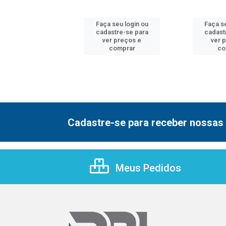
Faça seu login ou
Faça se
 seu login ou
cadastre-se para
cadast
astre-se para
ver preços e
ver 
er preços e
comprar
co
comprar
Cadastre-se para receber nossas 
Meus Pedidos