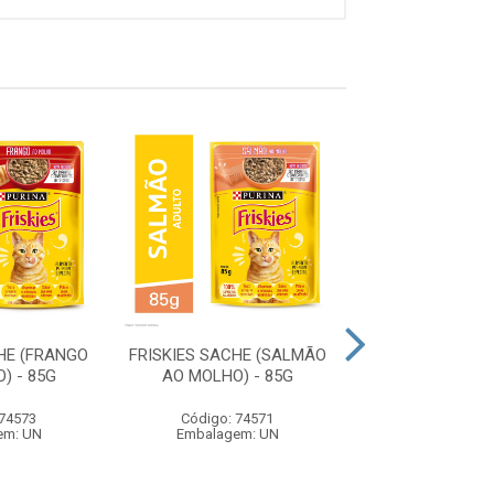
HE (FRANGO
FRISKIES SACHE (SALMÃO
DOG CHOW 
) - 85G
AO MOLHO) - 85G
ADULTO CÃES D
OS TAMANHOS (
10...
 74573
Código: 74571
em: UN
Embalagem: UN
Código: 77
Embalagem: