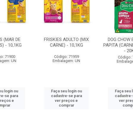
ES (MAR DE
FRISKIES ADULTO (MIX
DOG CHOW E
) - 10,1KG
CARNE) - 10,1KG
PAPITA (CARN
- 20
o: 71900
Código: 71959
Código:
agem: UN
Embalagem: UN
Embalag
u login ou
Faça seu login ou
Faça seu 
re-se para
cadastre-se para
cadastre-
preços e
ver preços e
ver pre
mprar
comprar
comp