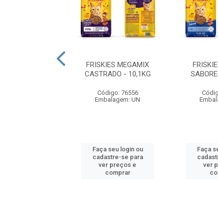
ES DELÍCIAS DA
FRISKIES MEGAMIX
FRISKI
JA - 10,1KG
CASTRADO - 10,1KG
SABORES
digo: 72108
Código: 76556
Códig
balagem: UN
Embalagem: UN
Embal
 seu login ou
Faça seu login ou
Faça se
astre-se para
cadastre-se para
cadast
er preços e
ver preços e
ver 
comprar
comprar
co