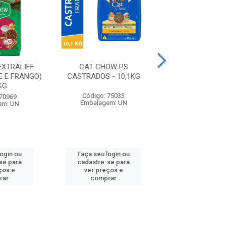
XTRALIFE
CAT CHOW PS
FRISKIES DELÍ
E E FRANGO)
CASTRADOS - 10,1KG
GRANJA - 1
KG
Código: 75033
Código: 72
 70969
Embalagem: UN
Embalagem:
em: UN
login ou
Faça seu login ou
Faça seu log
se para
cadastre-se para
cadastre-se 
ços e
ver preços e
ver preços
rar
comprar
comprar