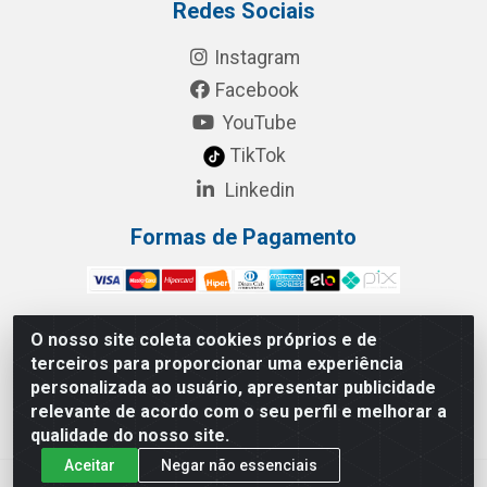
Redes Sociais
Instagram
Facebook
YouTube
TikTok
Linkedin
Formas de Pagamento
O nosso site coleta cookies próprios e de
terceiros para proporcionar uma experiência
RBL Distribuidora Distribuidora Gomes LTDA - Rua
personalizada ao usuário, apresentar publicidade
Maximiano Barreto, 940 - Barroso, Fortaleza/CE - CEP:
relevante de acordo com o seu perfil e melhorar a
60863-260 - CNPJ 05.461.276/0001-90
qualidade do nosso site.
Aceitar
Negar não essenciais