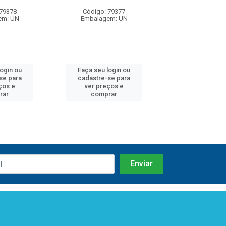
 79378
Código: 79377
Código: 79
em: UN
Embalagem: UN
Embalagem:
login ou
Faça seu login ou
Faça seu log
se para
cadastre-se para
cadastre-se 
ços e
ver preços e
ver preços
rar
comprar
comprar