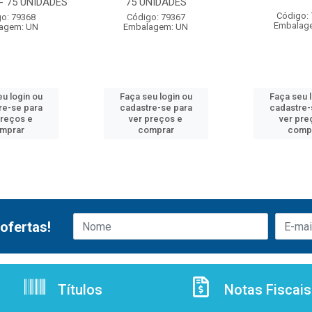
- 75 UNIDADES
75 UNIDADES
Código:
o: 79368
Código: 79367
Embalag
agem: UN
Embalagem: UN
u login ou
Faça seu login ou
Faça seu 
re-se para
cadastre-se para
cadastre-
preços e
ver preços e
ver pre
mprar
comprar
comp
ofertas!
Títulos
Notas Fiscais