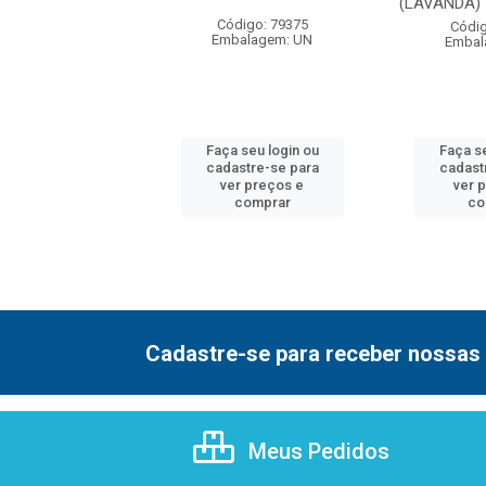
(LAVANDA) 
digo: 79374
Código: 79375
Códig
balagem: UN
Embalagem: UN
Embal
 seu login ou
Faça seu login ou
Faça se
astre-se para
cadastre-se para
cadast
er preços e
ver preços e
ver 
comprar
comprar
co
Cadastre-se para receber nossas 
Meus Pedidos