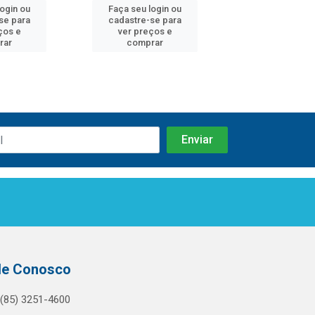
login ou
Faça seu login ou
Faça seu log
se para
cadastre-se para
cadastre-se 
ços e
ver preços e
ver preços
rar
comprar
comprar
le Conosco
(85) 3251-4600