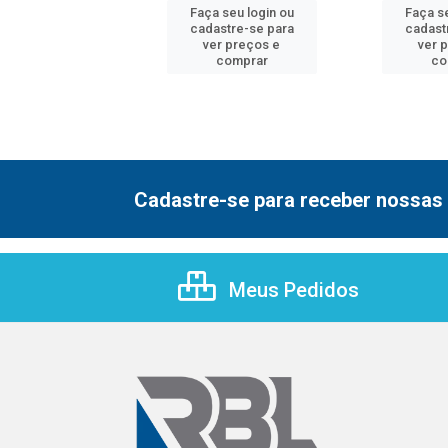
 seu login ou
Faça seu login ou
Faça se
astre-se para
cadastre-se para
cadast
er preços e
ver preços e
ver 
comprar
comprar
co
Cadastre-se para receber nossas 
Meus Pedidos