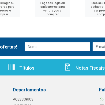
u login ou
Faça seu login ou
Faça seu 
re-se para
cadastre-se para
cadastre-
preços e
ver preços e
ver pre
mprar
comprar
comp
ofertas!
Títulos
Notas Fiscais
Departamentos
Fa
ACESSORIOS