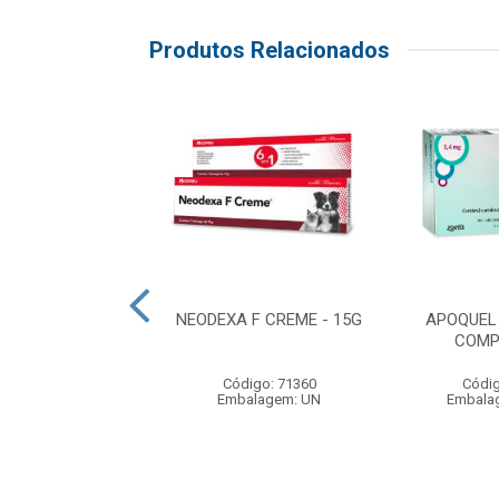
Produtos Relacionados
L (16MG) - 20
NEODEXA F CREME - 15G
APOQUEL 
MPRIMIDOS
COMP
digo: 74303
Código: 71360
Códig
lagem: CAIXA
Embalagem: UN
Embala