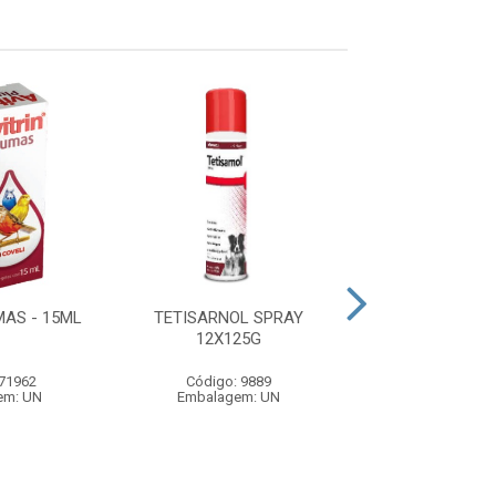
MAS - 15ML
TETISARNOL SPRAY
APOQUEL (16M
12X125G
COMPRIMI
 71962
Código: 9889
Código: 74
em: UN
Embalagem: UN
Embalagem: 