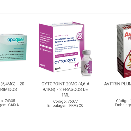
(5,4MG) - 20
CYTOPOINT 20MG (4,6 A
AVITRIN PLU
RIMIDOS
9,1KG) - 2 FRASCOS DE
1ML
o: 74305
Código:
Código: 76077
gem: CAIXA
Embalag
Embalagem: FRASCO