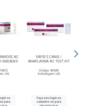
MANIOSE AC
RAPID E.CANIS /
ALERE FIV AC/
10 UNIDADES
ANAPLASMA AC TEST KIT
(KIT) - COM 5 
 74812
Código: 80585
Código: 74
em: UN
Embalagem: UN
Embalagem:
login ou
Faça seu login ou
Faça seu log
se para
cadastre-se para
cadastre-se 
ços e
ver preços e
ver preços