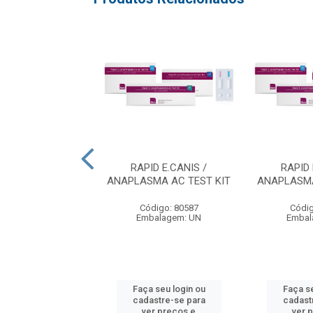
FIV AC/FELV AG
RAPID E.CANIS /
RAPID 
 COM 5 UNIDADES
ANAPLASMA AC TEST KIT
ANAPLASMA
digo: 74808
Código: 80587
Códig
balagem: UN
Embalagem: UN
Embal
 seu login ou
Faça seu login ou
Faça se
astre-se para
cadastre-se para
cadast
er preços e
ver preços e
ver 