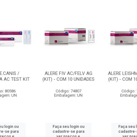
E.CANIS /
ALERE FIV AC/FELV AG
ALERE LEISH
 AC TEST KIT
(KIT) - COM 10 UNIDADES
(KIT) - COM 
o: 80586
Código: 74807
Código:
agem: UN
Embalagem: UN
Embalag
u login ou
Faça seu login ou
Faça seu 
re-se para
cadastre-se para
cadastre-
preços e
ver preços e
ver pre