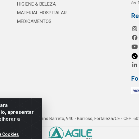
às 
HIGIENE & BELEZA
MATERIAL HOSPITALAR
Re
MEDICAMENTOS
Fo
para
io, apresentar
elhorar a
mes LTDA - Rua Maximiano Barreto, 940 - Barroso, Fortaleza/CE - CEP: 
e Cookies