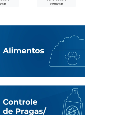
prar
comprar
comp