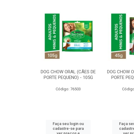
ORAL MÉDIO E
DOG CHOW ORAL (CÃES DE
DOG CHOW O
E - 200G
PORTE PEQUENO) - 105G
PORTE PEQ
o: 80869
Código: 76503
Código
u login ou
Faça seu login ou
Faça seu
e-se para
cadastre-se para
cadastr
reços e
ver preços e
ver p