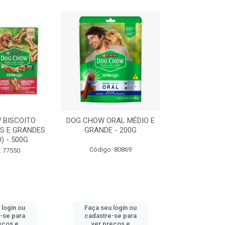
 BISCOITO
DOG CHOW ORAL MÉDIO E
DOG CHOW OR
S E GRANDES
GRANDE - 200G
PORTE PEQUE
) - 500G
Código: 80869
Código:
: 77550
 login ou
Faça seu login ou
Faça seu 
-se para
cadastre-se para
cadastre
eços e
ver preços e
ver pr