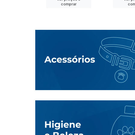
mprar
comprar
com