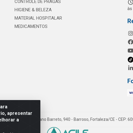
CONTROLE DE PRAGAS
às
HIGIENE & BELEZA
MATERIAL HOSPITALAR
R
MEDICAMENTOS
F
para
io, apresentar
elhorar a
mes LTDA - Rua Maximiano Barreto, 940 - Barroso, Fortaleza/CE - CEP: 