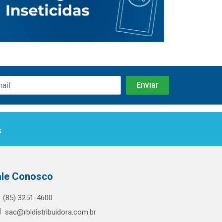
s
ale Conosco
(85) 3251-4600
sac@rbldistribuidora.com.br