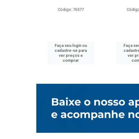
o: 76577
Código: 76577
Código
u login ou
Faça seu login ou
Faça seu
e-se para
cadastre-se para
cadastr
reços e
ver preços e
ver p
mprar
comprar
com