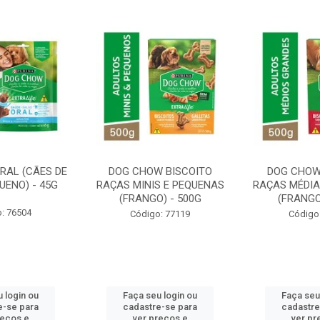
RAL (CÃES DE
DOG CHOW BISCOITO
DOG CHOW
UENO) - 45G
RAÇAS MINIS E PEQUENAS
RAÇAS MÉDIA
(FRANGO) - 500G
(FRANGO
: 76504
Código: 77119
Código
 login ou
Faça seu login ou
Faça seu
e-se para
cadastre-se para
cadastre
reços e
ver preços e
ver pr