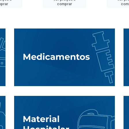
prar
comprar
com