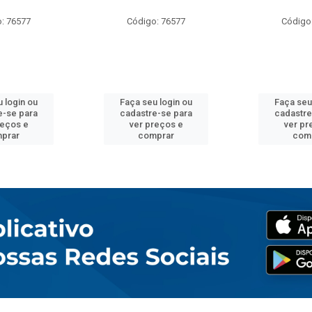
: 76577
Código: 76577
Código
 login ou
Faça seu login ou
Faça seu
e-se para
cadastre-se para
cadastre
reços e
ver preços e
ver pr
prar
comprar
com