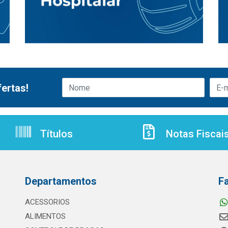
ertas!
Títulos
Notas Fiscai
Departamentos
F
ACESSORIOS
ALIMENTOS