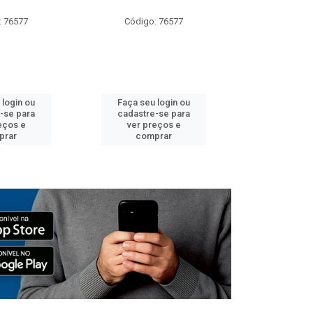
: 76577
Código: 76577
Código:
 login ou
Faça seu login ou
Faça seu 
-se para
cadastre-se para
cadastre
eços e
ver preços e
ver pr
prar
comprar
comp