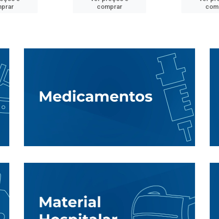
prar
comprar
com