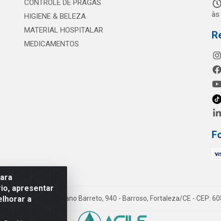
CONTROLE DE PRAGAS
às
HIGIENE & BELEZA
MATERIAL HOSPITALAR
R
MEDICAMENTOS
F
para
io, apresentar
elhorar a
mes LTDA - Rua Maximiano Barreto, 940 - Barroso, Fortaleza/CE - CEP: 