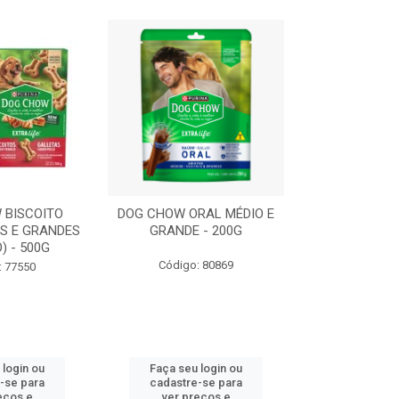
 BISCOITO
DOG CHOW ORAL MÉDIO E
DOG CHOW OR
S E GRANDES
GRANDE - 200G
PORTE PEQUE
) - 500G
Código: 80869
Código:
: 77550
 login ou
Faça seu login ou
Faça seu 
-se para
cadastre-se para
cadastre
eços e
ver preços e
ver pr