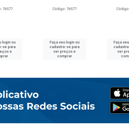
: 76577
Código: 76577
Código
 login ou
Faça seu login ou
Faça seu
e-se para
cadastre-se para
cadastre
reços e
ver preços e
ver pr
prar
comprar
com