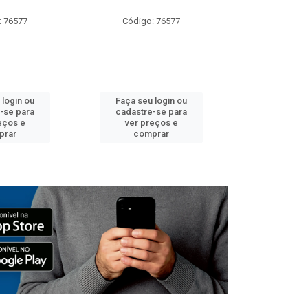
: 76577
Código: 76577
Código:
 login ou
Faça seu login ou
Faça seu 
-se para
cadastre-se para
cadastre
eços e
ver preços e
ver pr
prar
comprar
comp