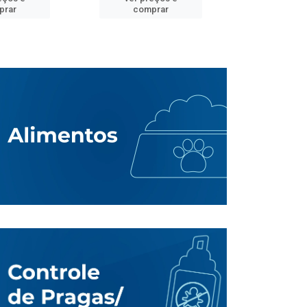
prar
comprar
comp