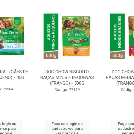
RAL (CÃES DE
DOG CHOW BISCOITO
DOG CHOW
UENO) - 45G
RAÇAS MINIS E PEQUENAS
RAÇAS MÉDIA
(FRANGO) - 500G
(FRANGO
: 76504
Código: 77119
Código
 login ou
Faça seu login ou
Faça seu
e-se para
cadastre-se para
cadastre
reços e
ver preços e
ver pr