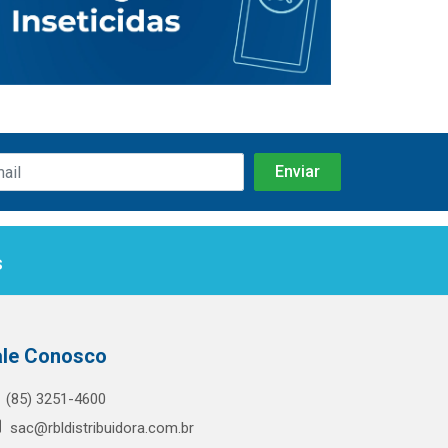
s
ale Conosco
(85) 3251-4600
sac@rbldistribuidora.com.br