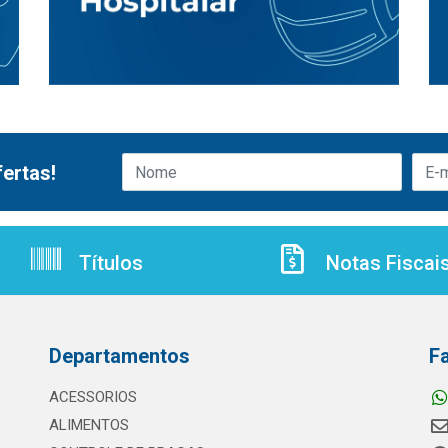
ertas!
Títulos
Notas Fiscai
Departamentos
F
ACESSORIOS
ALIMENTOS