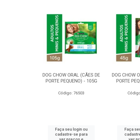
ORAL MÉDIO E
DOG CHOW ORAL (CÃES DE
DOG CHOW O
E - 200G
PORTE PEQUENO) - 105G
PORTE PEQ
o: 80869
Código: 76503
Código
u login ou
Faça seu login ou
Faça seu
e-se para
cadastre-se para
cadastr
reços e
ver preços e
ver p