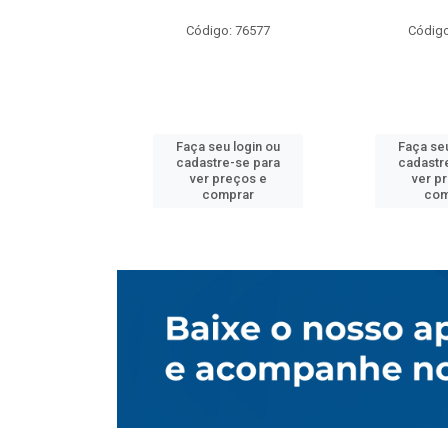
o: 76577
Código: 76577
Código
u login ou
Faça seu login ou
Faça seu
e-se para
cadastre-se para
cadastr
reços e
ver preços e
ver p
mprar
comprar
com