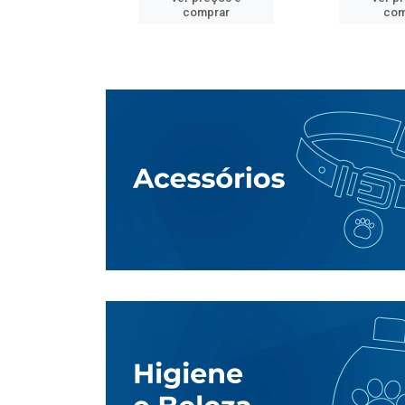
mprar
comprar
com