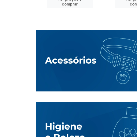
mprar
comprar
com