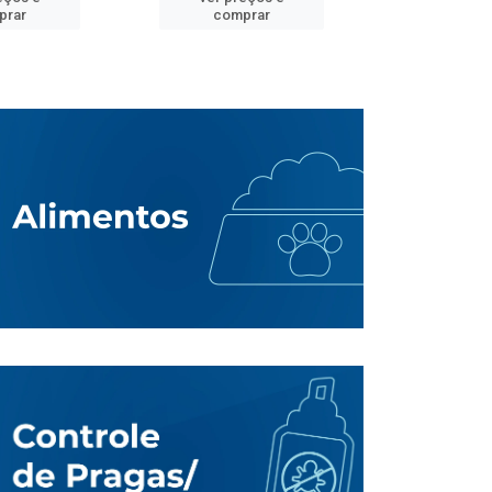
prar
comprar
comp