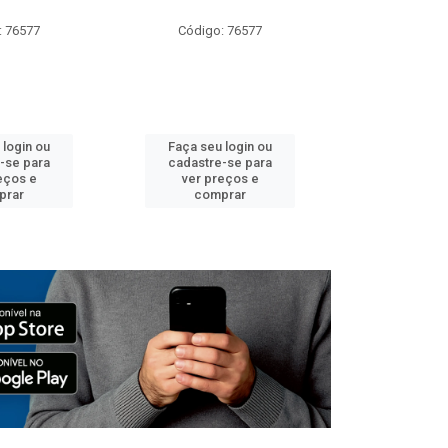
: 76577
Código: 76577
Código:
 login ou
Faça seu login ou
Faça seu 
-se para
cadastre-se para
cadastre
eços e
ver preços e
ver pr
prar
comprar
comp