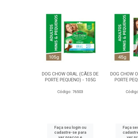
ORAL MÉDIO E
DOG CHOW ORAL (CÃES DE
DOG CHOW O
E - 200G
PORTE PEQUENO) - 105G
PORTE PEQ
o: 80869
Código: 76503
Código
u login ou
Faça seu login ou
Faça seu
e-se para
cadastre-se para
cadastr
reços e
ver preços e
ver p