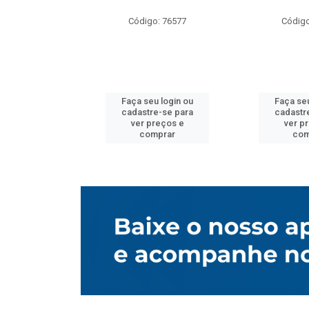
o: 76577
Código: 76577
Código
u login ou
Faça seu login ou
Faça seu
e-se para
cadastre-se para
cadastr
reços e
ver preços e
ver p
mprar
comprar
com