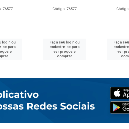
: 76577
Código: 76577
Código
 login ou
Faça seu login ou
Faça seu
e-se para
cadastre-se para
cadastre
reços e
ver preços e
ver pr
prar
comprar
com