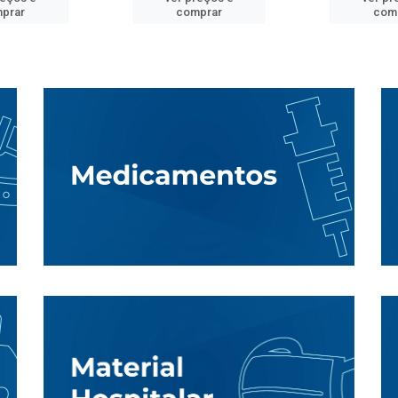
prar
comprar
com