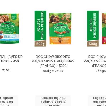
RAL (CÃES DE
DOG CHOW BISCOITO
DOG CHOW
UENO) - 45G
RAÇAS MINIS E PEQUENAS
RAÇAS MÉDIA
(FRANGO) - 500G
(FRANGO
: 76504
Código: 77119
Código
 login ou
Faça seu login ou
Faça seu
e-se para
cadastre-se para
cadastre
reços e
ver preços e
ver pr