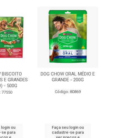
 BISCOITO
DOG CHOW ORAL MÉDIO E
DOG CHOW OR
S E GRANDES
GRANDE - 200G
PORTE PEQUE
) - 500G
Código: 80869
Código:
: 77550
 login ou
Faça seu login ou
Faça seu 
-se para
cadastre-se para
cadastre
eços e
ver preços e
ver pr