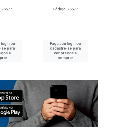
: 76577
Código: 76577
Código:
 login ou
Faça seu login ou
Faça seu 
-se para
cadastre-se para
cadastre
eços e
ver preços e
ver pr
prar
comprar
comp