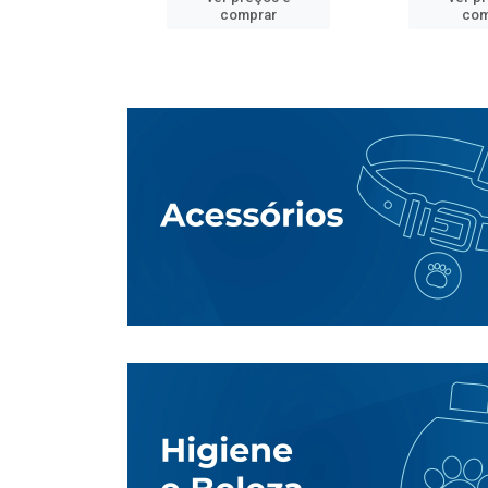
mprar
comprar
com