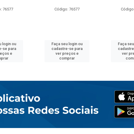
: 76577
Código: 76577
Código
 login ou
Faça seu login ou
Faça seu
e-se para
cadastre-se para
cadastre
reços e
ver preços e
ver pr
prar
comprar
com