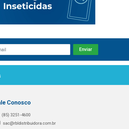
s
ale Conosco
(85) 3251-4600
sac@rbldistribuidora.com.br