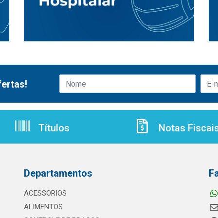
ertas!
Títulos
Notas Fiscai
Departamentos
F
ACESSORIOS
ALIMENTOS