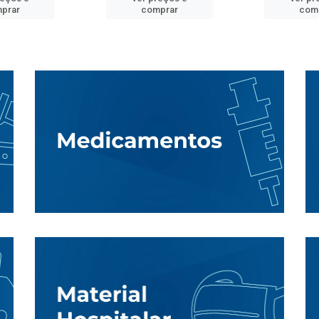
prar
comprar
com