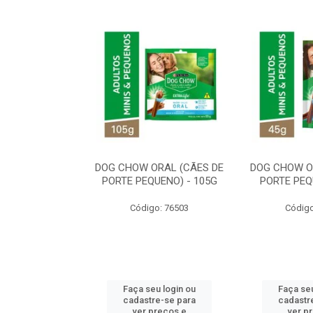
ORAL MÉDIO E
DOG CHOW ORAL (CÃES DE
DOG CHOW O
E - 200G
PORTE PEQUENO) - 105G
PORTE PEQ
o: 80869
Código: 76503
Código
u login ou
Faça seu login ou
Faça seu
e-se para
cadastre-se para
cadastr
reços e
ver preços e
ver p