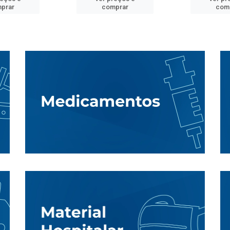
prar
comprar
com