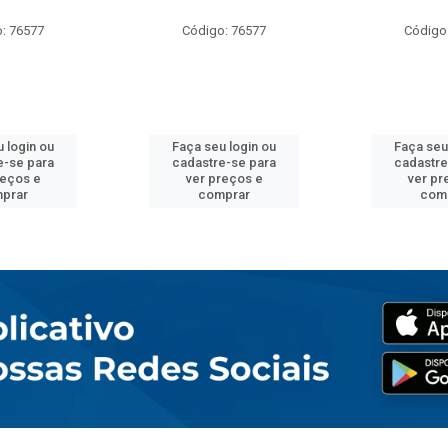
: 76577
Código: 76577
Código
 login ou
Faça seu login ou
Faça seu
e-se para
cadastre-se para
cadastre
reços e
ver preços e
ver pr
prar
comprar
com