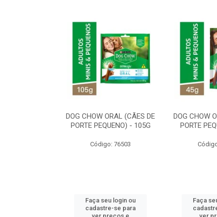
ORAL MÉDIO E
DOG CHOW ORAL (CÃES DE
DOG CHOW O
E - 200G
PORTE PEQUENO) - 105G
PORTE PEQ
o: 80869
Código: 76503
Código
u login ou
Faça seu login ou
Faça seu
e-se para
cadastre-se para
cadastr
reços e
ver preços e
ver p