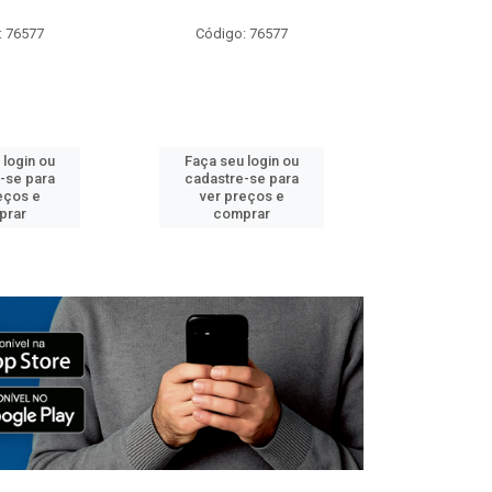
: 76577
Código: 76577
Código:
 login ou
Faça seu login ou
Faça seu 
-se para
cadastre-se para
cadastre
eços e
ver preços e
ver pr
prar
comprar
comp