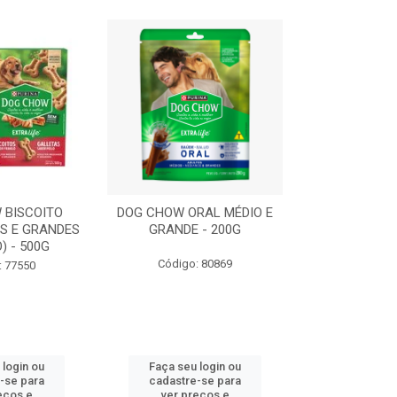
 BISCOITO
DOG CHOW ORAL MÉDIO E
DOG CHOW OR
S E GRANDES
GRANDE - 200G
PORTE PEQUE
) - 500G
Código: 80869
Código:
: 77550
 login ou
Faça seu login ou
Faça seu 
-se para
cadastre-se para
cadastre
eços e
ver preços e
ver pr