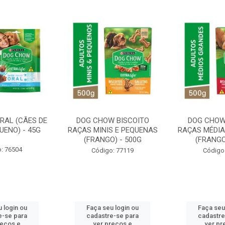
RAL (CÃES DE
DOG CHOW BISCOITO
DOG CHOW
UENO) - 45G
RAÇAS MINIS E PEQUENAS
RAÇAS MÉDIA
(FRANGO) - 500G
(FRANGO
: 76504
Código: 77119
Código
 login ou
Faça seu login ou
Faça seu
e-se para
cadastre-se para
cadastre
reços e
ver preços e
ver pr