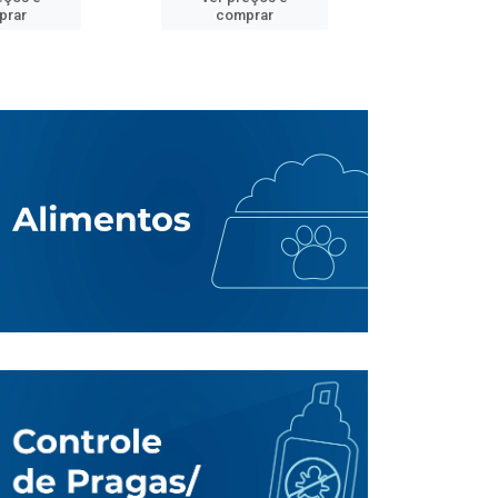
prar
comprar
comp