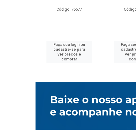
o: 76577
Código: 76577
Código
u login ou
Faça seu login ou
Faça seu
e-se para
cadastre-se para
cadastr
reços e
ver preços e
ver p
mprar
comprar
com