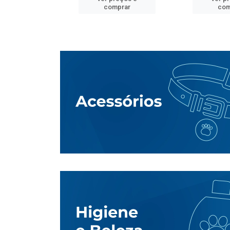
mprar
comprar
com