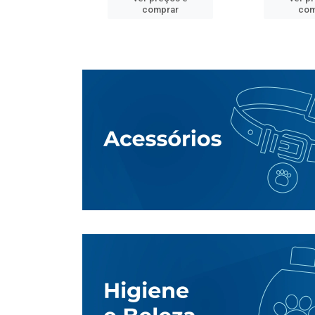
mprar
comprar
com