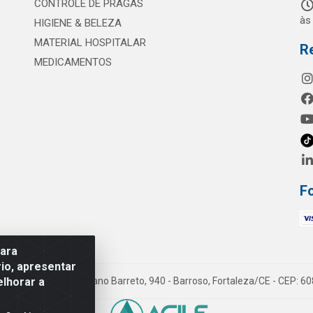
CONTROLE DE PRAGAS
às
HIGIENE & BELEZA
MATERIAL HOSPITALAR
R
MEDICAMENTOS
F
para
io, apresentar
elhorar a
mes LTDA - Rua Maximiano Barreto, 940 - Barroso, Fortaleza/CE - CEP: 