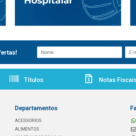
ertas!
Títulos
Notas Fiscai
Departamentos
F
ACESSORIOS
ALIMENTOS