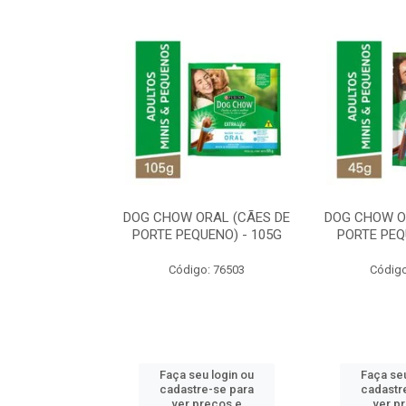
ORAL MÉDIO E
DOG CHOW ORAL (CÃES DE
DOG CHOW O
E - 200G
PORTE PEQUENO) - 105G
PORTE PEQ
o: 80869
Código: 76503
Código
u login ou
Faça seu login ou
Faça seu
e-se para
cadastre-se para
cadastr
reços e
ver preços e
ver p