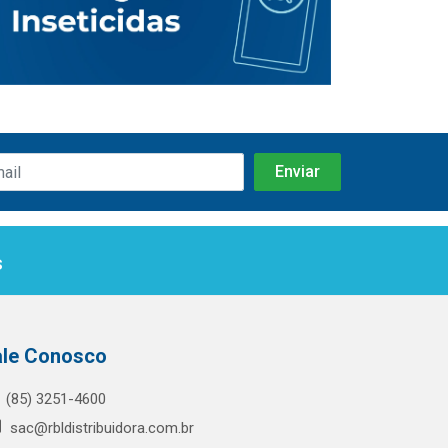
s
ale Conosco
(85) 3251-4600
sac@rbldistribuidora.com.br