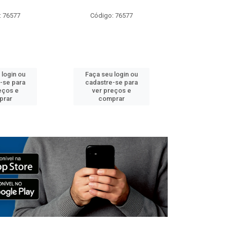
: 76577
Código: 76577
Código:
 login ou
Faça seu login ou
Faça seu 
-se para
cadastre-se para
cadastre
eços e
ver preços e
ver pr
prar
comprar
comp