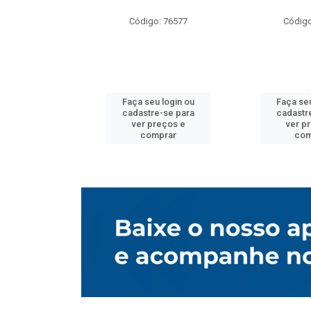
o: 76577
Código: 76577
Código
u login ou
Faça seu login ou
Faça seu
e-se para
cadastre-se para
cadastr
reços e
ver preços e
ver p
mprar
comprar
com