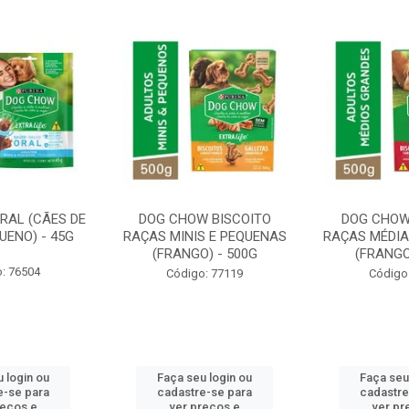
RAL (CÃES DE
DOG CHOW BISCOITO
DOG CHOW
UENO) - 45G
RAÇAS MINIS E PEQUENAS
RAÇAS MÉDIA
(FRANGO) - 500G
(FRANGO
: 76504
Código: 77119
Código
 login ou
Faça seu login ou
Faça seu
e-se para
cadastre-se para
cadastre
reços e
ver preços e
ver pr