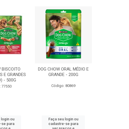
 BISCOITO
DOG CHOW ORAL MÉDIO E
DOG CHOW OR
S E GRANDES
GRANDE - 200G
PORTE PEQUE
) - 500G
Código: 80869
Código:
: 77550
 login ou
Faça seu login ou
Faça seu 
-se para
cadastre-se para
cadastre
eços e
ver preços e
ver pr