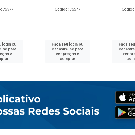
: 76577
Código: 76577
Código
 login ou
Faça seu login ou
Faça seu
e-se para
cadastre-se para
cadastre
reços e
ver preços e
ver pr
prar
comprar
com