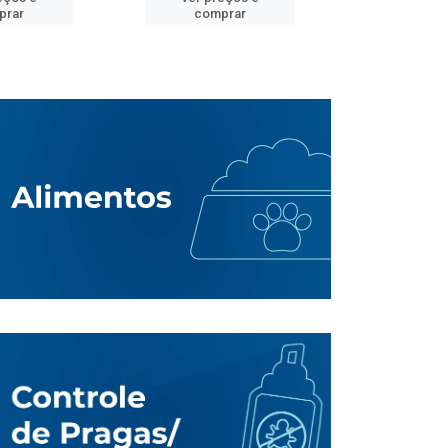
prar
comprar
comp