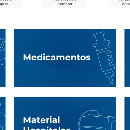
prar
comprar
com