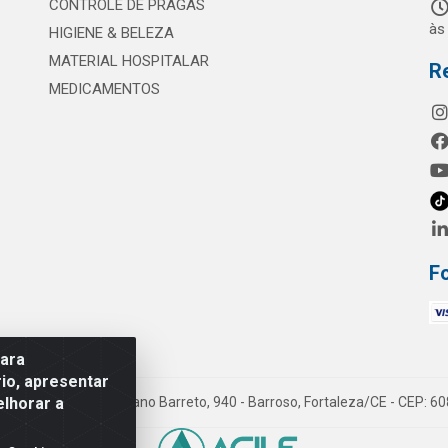
CONTROLE DE PRAGAS
às
HIGIENE & BELEZA
MATERIAL HOSPITALAR
R
MEDICAMENTOS
F
para
io, apresentar
elhorar a
mes LTDA - Rua Maximiano Barreto, 940 - Barroso, Fortaleza/CE - CEP: 