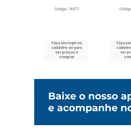
o: 76577
Código: 76577
Código
u login ou
Faça seu login ou
Faça seu
e-se para
cadastre-se para
cadastr
reços e
ver preços e
ver p
mprar
comprar
com