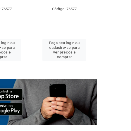
: 76577
Código: 76577
Código:
 login ou
Faça seu login ou
Faça seu 
-se para
cadastre-se para
cadastre
eços e
ver preços e
ver pr
prar
comprar
comp