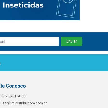
s
ale Conosco
(85) 3251-4600
sac@rbldistribuidora.com.br