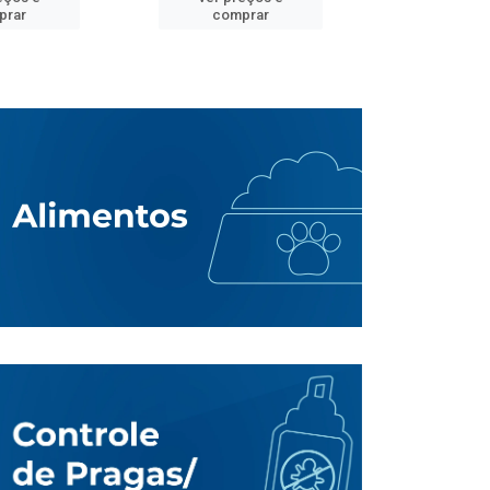
prar
comprar
comp