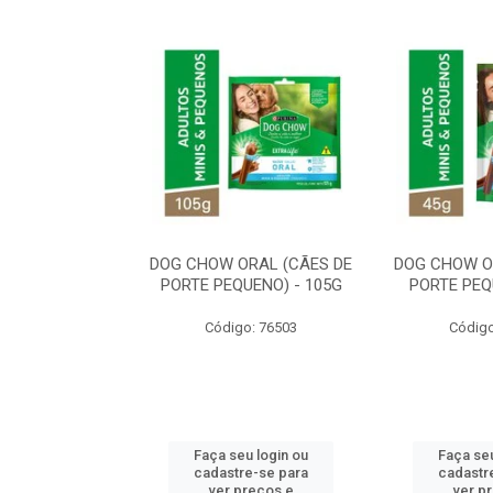
ORAL MÉDIO E
DOG CHOW ORAL (CÃES DE
DOG CHOW O
E - 200G
PORTE PEQUENO) - 105G
PORTE PEQ
o: 80869
Código: 76503
Código
u login ou
Faça seu login ou
Faça seu
e-se para
cadastre-se para
cadastr
reços e
ver preços e
ver p