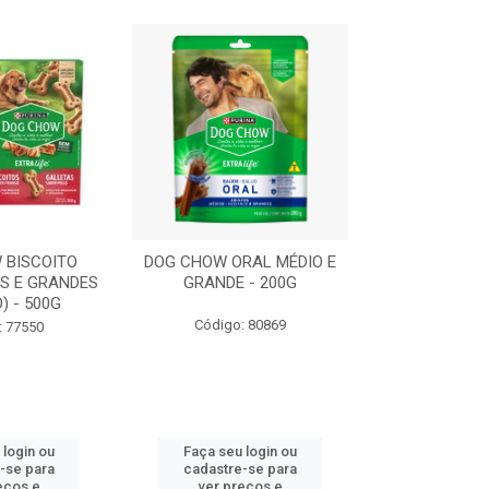
 BISCOITO
DOG CHOW ORAL MÉDIO E
DOG CHOW OR
S E GRANDES
GRANDE - 200G
PORTE PEQUE
) - 500G
Código: 80869
Código:
: 77550
 login ou
Faça seu login ou
Faça seu 
-se para
cadastre-se para
cadastre
eços e
ver preços e
ver pr