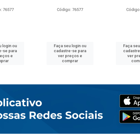
: 76577
Código: 76577
Código
 login ou
Faça seu login ou
Faça seu
e-se para
cadastre-se para
cadastre
reços e
ver preços e
ver pr
prar
comprar
com