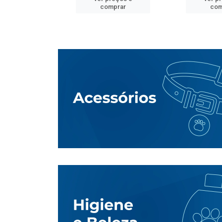
mprar
comprar
com