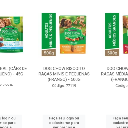
RAL (CÃES DE
DOG CHOW BISCOITO
DOG CHOW
UENO) - 45G
RAÇAS MINIS E PEQUENAS
RAÇAS MÉDIA
(FRANGO) - 500G
(FRANGO
: 76504
Código: 77119
Código
 login ou
Faça seu login ou
Faça seu
e-se para
cadastre-se para
cadastre
reços e
ver preços e
ver pr