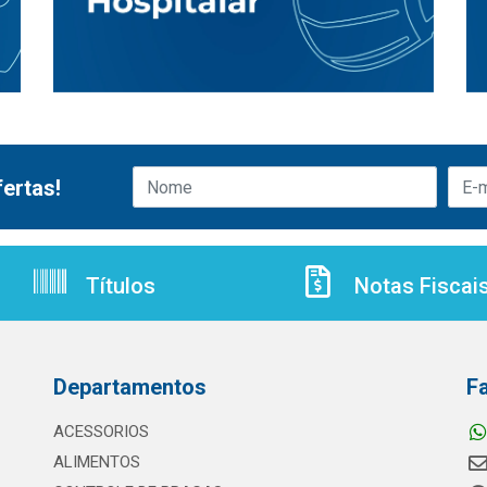
ertas!
Títulos
Notas Fiscai
Departamentos
F
ACESSORIOS
ALIMENTOS