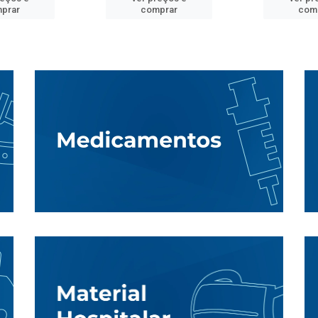
prar
comprar
com