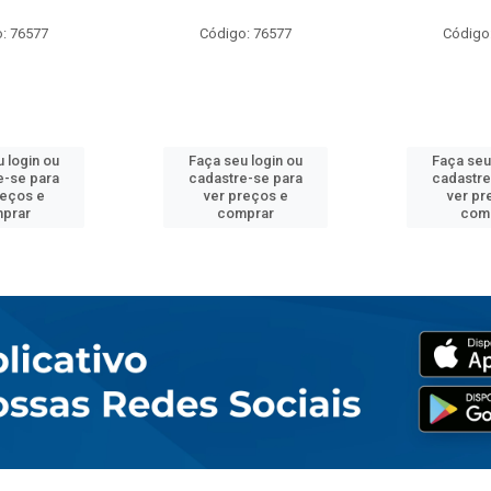
: 76577
Código: 76577
Código
 login ou
Faça seu login ou
Faça seu
e-se para
cadastre-se para
cadastre
reços e
ver preços e
ver pr
prar
comprar
com