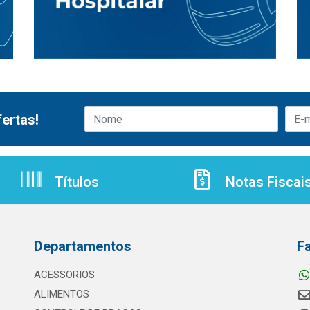
ertas!
Títulos
Notas Fiscai
Departamentos
F
ACESSORIOS
ALIMENTOS