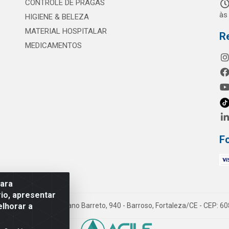
CONTROLE DE PRAGAS
às
HIGIENE & BELEZA
MATERIAL HOSPITALAR
R
MEDICAMENTOS
F
para
io, apresentar
elhorar a
mes LTDA - Rua Maximiano Barreto, 940 - Barroso, Fortaleza/CE - CEP: 