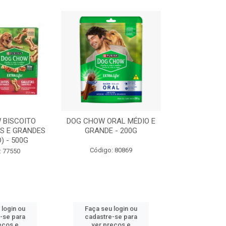
 BISCOITO
DOG CHOW ORAL MÉDIO E
DOG CHOW OR
S E GRANDES
GRANDE - 200G
PORTE PEQUE
) - 500G
Código: 80869
Código:
: 77550
 login ou
Faça seu login ou
Faça seu 
-se para
cadastre-se para
cadastre
eços e
ver preços e
ver pr