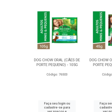
ORAL MÉDIO E
DOG CHOW ORAL (CÃES DE
DOG CHOW O
E - 200G
PORTE PEQUENO) - 105G
PORTE PEQ
o: 80869
Código: 76503
Código
u login ou
Faça seu login ou
Faça seu
e-se para
cadastre-se para
cadastr
reços e
ver preços e
ver p