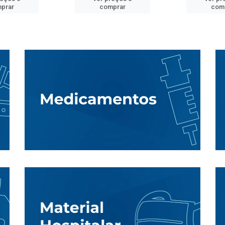
prar
comprar
com