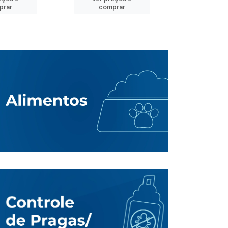
prar
comprar
comp