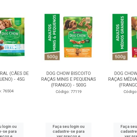
RAL (CÃES DE
DOG CHOW BISCOITO
DOG CHOW
UENO) - 45G
RAÇAS MINIS E PEQUENAS
RAÇAS MÉDIA
(FRANGO) - 500G
(FRANGO
: 76504
Código: 77119
Código
 login ou
Faça seu login ou
Faça seu
e-se para
cadastre-se para
cadastre
reços e
ver preços e
ver pr