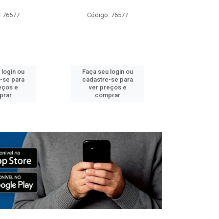
: 76577
Código: 76577
Código:
 login ou
Faça seu login ou
Faça seu 
-se para
cadastre-se para
cadastre
eços e
ver preços e
ver pr
prar
comprar
comp