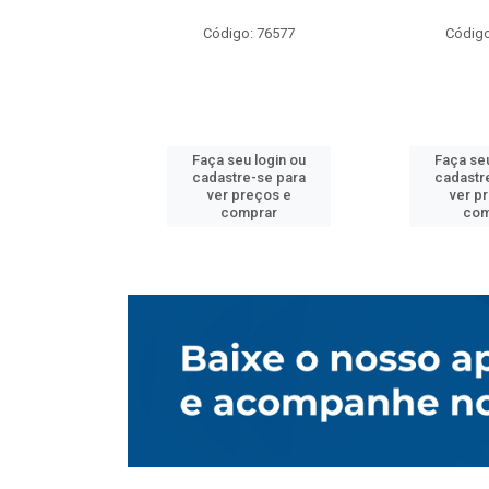
o: 76577
Código: 76577
Código
u login ou
Faça seu login ou
Faça seu
e-se para
cadastre-se para
cadastr
reços e
ver preços e
ver p
mprar
comprar
com