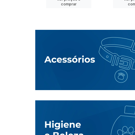
mprar
comprar
com