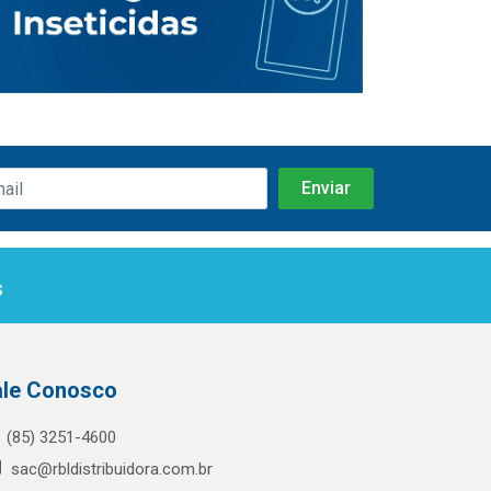
s
ale Conosco
(85) 3251-4600
sac@rbldistribuidora.com.br