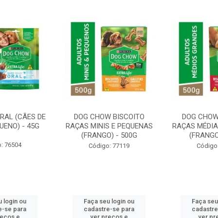
RAL (CÃES DE
DOG CHOW BISCOITO
DOG CHOW
UENO) - 45G
RAÇAS MINIS E PEQUENAS
RAÇAS MÉDIA
(FRANGO) - 500G
(FRANGO
: 76504
Código: 77119
Código
 login ou
Faça seu login ou
Faça seu
e-se para
cadastre-se para
cadastre
reços e
ver preços e
ver pr