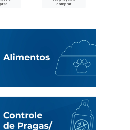
prar
comprar
comp