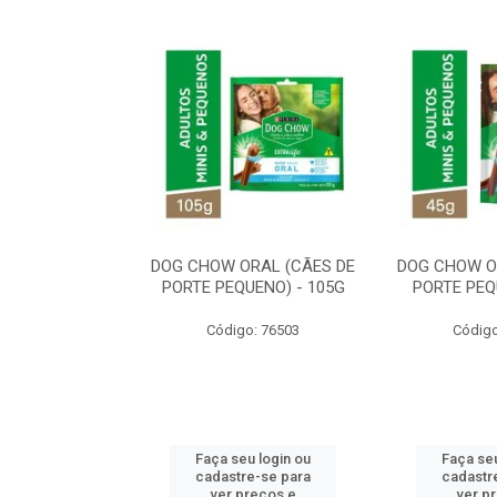
ORAL MÉDIO E
DOG CHOW ORAL (CÃES DE
DOG CHOW O
E - 200G
PORTE PEQUENO) - 105G
PORTE PEQ
o: 80869
Código: 76503
Código
u login ou
Faça seu login ou
Faça seu
e-se para
cadastre-se para
cadastr
reços e
ver preços e
ver p