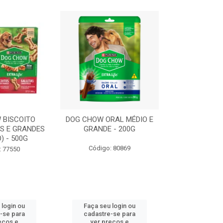
 BISCOITO
DOG CHOW ORAL MÉDIO E
DOG CHOW OR
S E GRANDES
GRANDE - 200G
PORTE PEQUE
) - 500G
Código: 80869
Código:
: 77550
 login ou
Faça seu login ou
Faça seu 
-se para
cadastre-se para
cadastre
eços e
ver preços e
ver pr