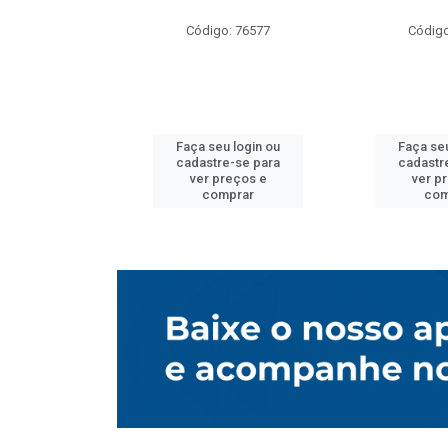
o: 76577
Código: 76577
Código
u login ou
Faça seu login ou
Faça seu
e-se para
cadastre-se para
cadastr
reços e
ver preços e
ver p
mprar
comprar
com