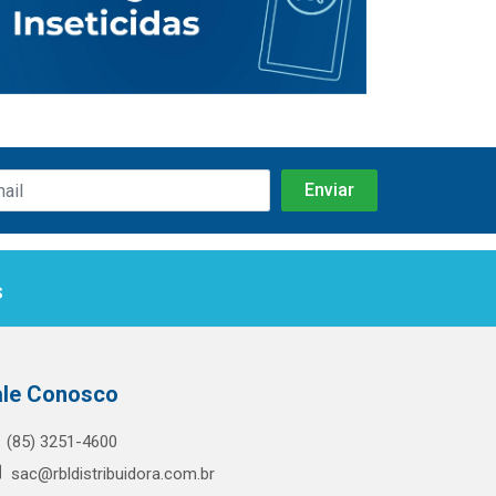
s
ale Conosco
(85) 3251-4600
sac@rbldistribuidora.com.br