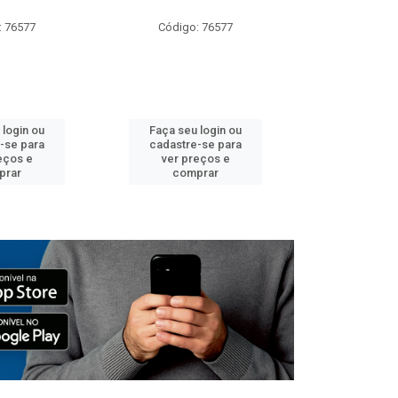
: 76577
Código: 76577
Código:
 login ou
Faça seu login ou
Faça seu 
-se para
cadastre-se para
cadastre
eços e
ver preços e
ver pr
prar
comprar
comp