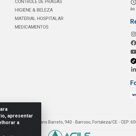
CONTROLE DE PRAGAS
às
HIGIENE & BELEZA
MATERIAL HOSPITALAR
R
MEDICAMENTOS
F
para
io, apresentar
elhorar a
mes LTDA - Rua Maximiano Barreto, 940 - Barroso, Fortaleza/CE - CEP: 