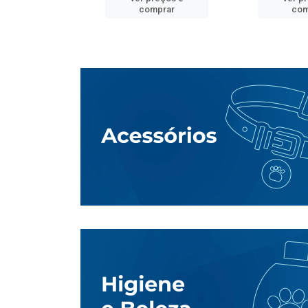
mprar
comprar
com