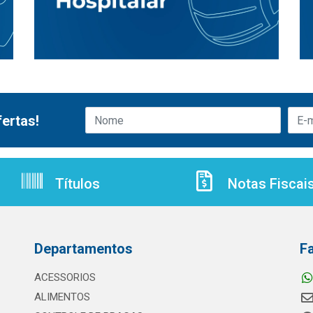
ertas!
Títulos
Notas Fiscai
Departamentos
F
ACESSORIOS
ALIMENTOS