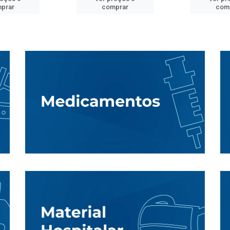
prar
comprar
com