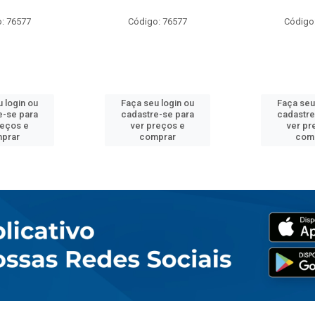
: 76577
Código: 76577
Código
 login ou
Faça seu login ou
Faça seu
e-se para
cadastre-se para
cadastre
reços e
ver preços e
ver pr
prar
comprar
com