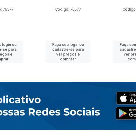
: 76577
Código: 76577
Código
 login ou
Faça seu login ou
Faça seu
e-se para
cadastre-se para
cadastre
reços e
ver preços e
ver pr
prar
comprar
com