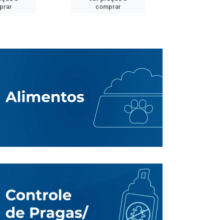
prar
comprar
comp