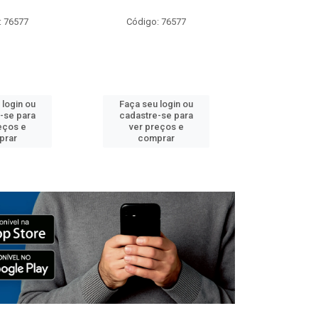
: 76577
Código: 76577
Código:
 login ou
Faça seu login ou
Faça seu 
-se para
cadastre-se para
cadastre
eços e
ver preços e
ver pr
prar
comprar
comp