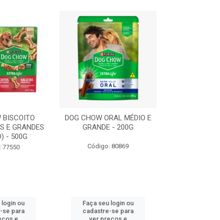
 BISCOITO
DOG CHOW ORAL MÉDIO E
DOG CHOW OR
S E GRANDES
GRANDE - 200G
PORTE PEQUE
) - 500G
Código: 80869
Código:
: 77550
 login ou
Faça seu login ou
Faça seu 
-se para
cadastre-se para
cadastre
eços e
ver preços e
ver pr