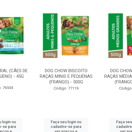
RAL (CÃES DE
DOG CHOW BISCOITO
DOG CHOW
UENO) - 45G
RAÇAS MINIS E PEQUENAS
RAÇAS MÉDIA
(FRANGO) - 500G
(FRANGO
: 76504
Código: 77119
Código
 login ou
Faça seu login ou
Faça seu
e-se para
cadastre-se para
cadastre
reços e
ver preços e
ver pr