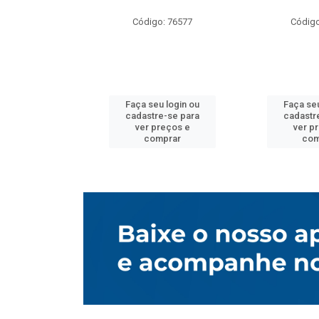
o: 76577
Código: 76577
Código
u login ou
Faça seu login ou
Faça seu
e-se para
cadastre-se para
cadastr
reços e
ver preços e
ver p
mprar
comprar
com