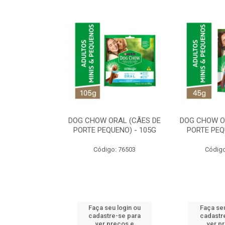
ORAL MÉDIO E
DOG CHOW ORAL (CÃES DE
DOG CHOW O
E - 200G
PORTE PEQUENO) - 105G
PORTE PEQ
o: 80869
Código: 76503
Código
u login ou
Faça seu login ou
Faça seu
e-se para
cadastre-se para
cadastr
reços e
ver preços e
ver p