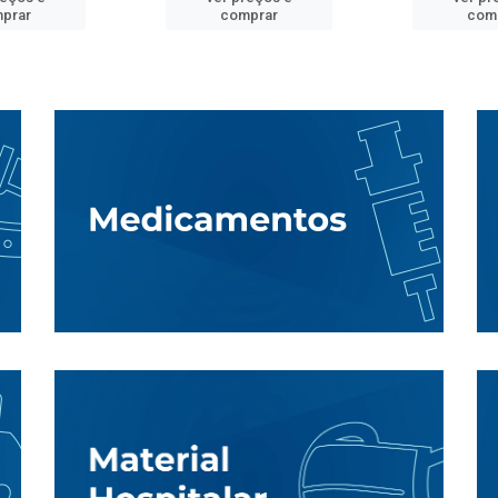
prar
comprar
com