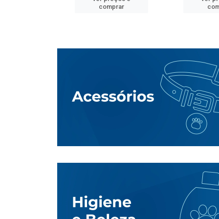
mprar
comprar
com