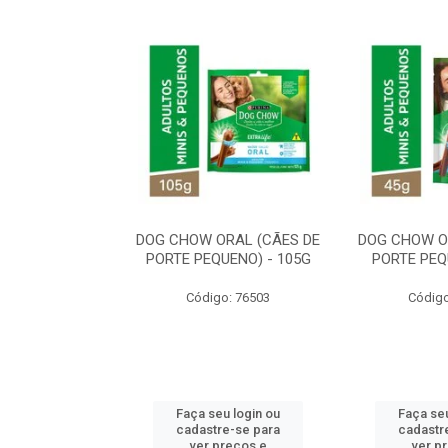
ORAL MÉDIO E
DOG CHOW ORAL (CÃES DE
DOG CHOW O
E - 200G
PORTE PEQUENO) - 105G
PORTE PEQ
o: 80869
Código: 76503
Código
u login ou
Faça seu login ou
Faça seu
e-se para
cadastre-se para
cadastr
reços e
ver preços e
ver p