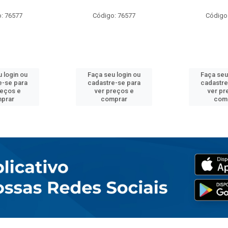
: 76577
Código: 76577
Código
 login ou
Faça seu login ou
Faça seu
e-se para
cadastre-se para
cadastre
reços e
ver preços e
ver pr
prar
comprar
com