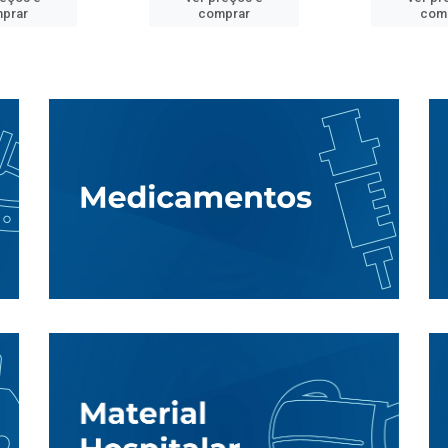
prar
comprar
com