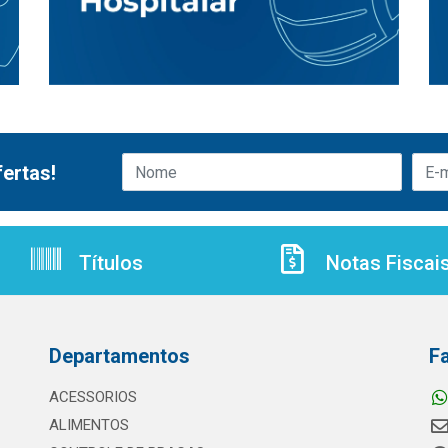
ertas!
Títulos
Notas Fiscai
Departamentos
F
ACESSORIOS
ALIMENTOS