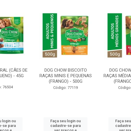
RAL (CÃES DE
DOG CHOW BISCOITO
DOG CHOW
UENO) - 45G
RAÇAS MINIS E PEQUENAS
RAÇAS MÉDIA
(FRANGO) - 500G
(FRANGO
: 76504
Código: 77119
Código
 login ou
Faça seu login ou
Faça seu
e-se para
cadastre-se para
cadastre
reços e
ver preços e
ver pr