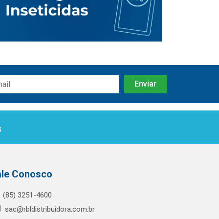
s
ale Conosco
(85) 3251-4600
sac@rbldistribuidora.com.br