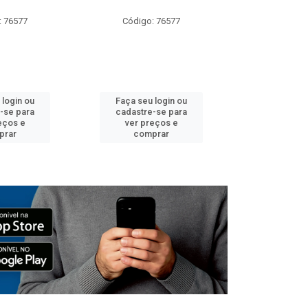
: 76577
Código: 76577
Código:
 login ou
Faça seu login ou
Faça seu 
-se para
cadastre-se para
cadastre
eços e
ver preços e
ver pr
prar
comprar
comp