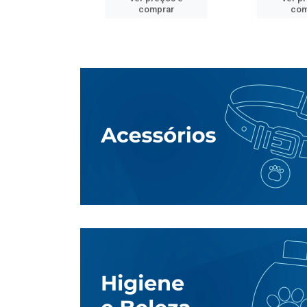
mprar
comprar
com