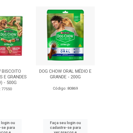
 BISCOITO
DOG CHOW ORAL MÉDIO E
DOG CHOW OR
S E GRANDES
GRANDE - 200G
PORTE PEQUE
) - 500G
Código: 80869
Código:
: 77550
 login ou
Faça seu login ou
Faça seu 
-se para
cadastre-se para
cadastre
eços e
ver preços e
ver pr