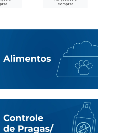
prar
comprar
comp