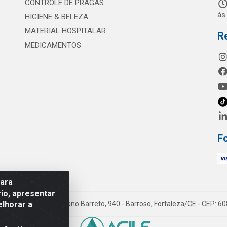
CONTROLE DE PRAGAS
às
HIGIENE & BELEZA
MATERIAL HOSPITALAR
R
MEDICAMENTOS
F
para
io, apresentar
elhorar a
mes LTDA - Rua Maximiano Barreto, 940 - Barroso, Fortaleza/CE - CEP: 