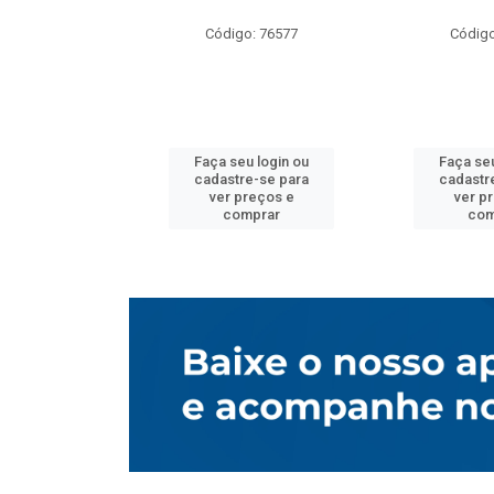
o: 76577
Código: 76577
Código
u login ou
Faça seu login ou
Faça seu
e-se para
cadastre-se para
cadastr
reços e
ver preços e
ver p
mprar
comprar
com