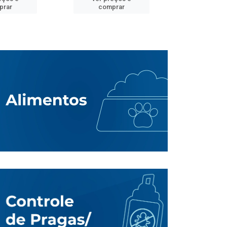
prar
comprar
comp