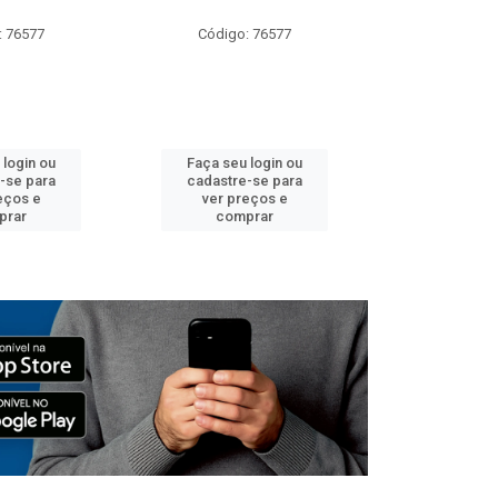
: 76577
Código: 76577
Código:
 login ou
Faça seu login ou
Faça seu 
-se para
cadastre-se para
cadastre
eços e
ver preços e
ver pr
prar
comprar
comp