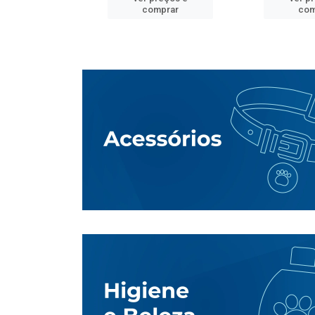
mprar
comprar
com