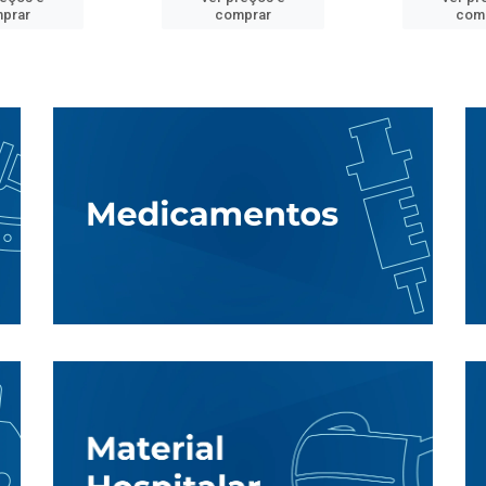
prar
comprar
com