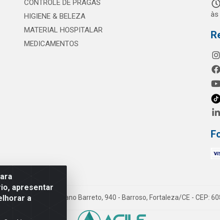
CONTROLE DE PRAGAS
às
HIGIENE & BELEZA
MATERIAL HOSPITALAR
R
MEDICAMENTOS
F
para
io, apresentar
elhorar a
mes LTDA - Rua Maximiano Barreto, 940 - Barroso, Fortaleza/CE - CEP: 