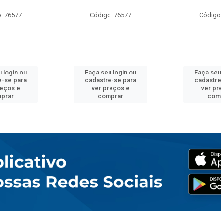
: 76577
Código: 76577
Código
 login ou
Faça seu login ou
Faça seu
e-se para
cadastre-se para
cadastre
reços e
ver preços e
ver pr
prar
comprar
com