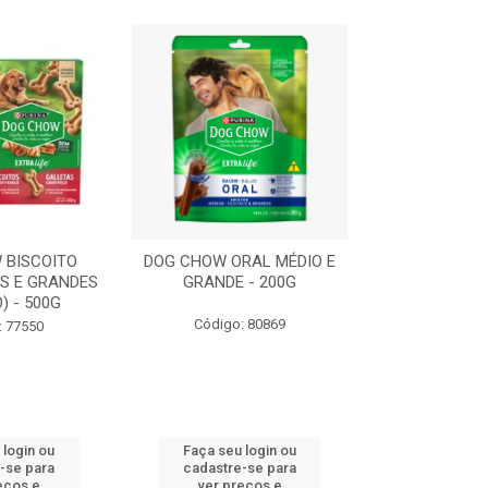
 BISCOITO
DOG CHOW ORAL MÉDIO E
DOG CHOW OR
S E GRANDES
GRANDE - 200G
PORTE PEQUE
) - 500G
Código: 80869
Código:
: 77550
 login ou
Faça seu login ou
Faça seu 
-se para
cadastre-se para
cadastre
eços e
ver preços e
ver pr