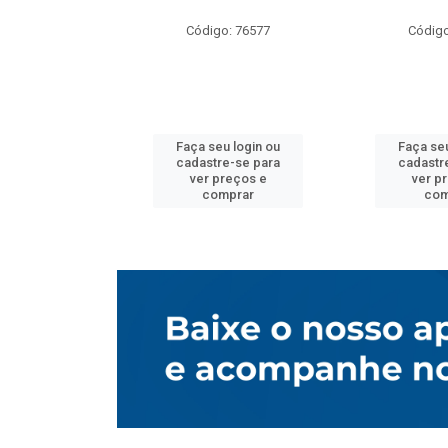
o: 76577
Código: 76577
Código
u login ou
Faça seu login ou
Faça seu
e-se para
cadastre-se para
cadastr
reços e
ver preços e
ver p
mprar
comprar
com