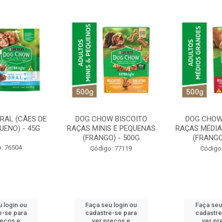
RAL (CÃES DE
DOG CHOW BISCOITO
DOG CHOW
UENO) - 45G
RAÇAS MINIS E PEQUENAS
RAÇAS MÉDIA
(FRANGO) - 500G
(FRANGO
: 76504
Código: 77119
Código
 login ou
Faça seu login ou
Faça seu
e-se para
cadastre-se para
cadastre
reços e
ver preços e
ver pr