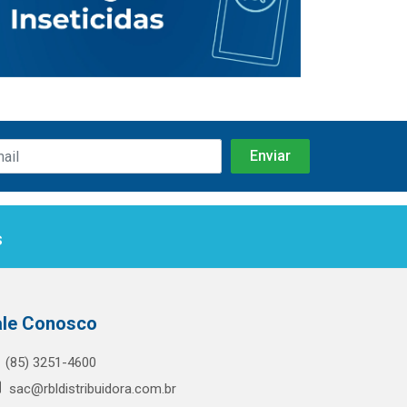
s
ale Conosco
(85) 3251-4600
sac@rbldistribuidora.com.br