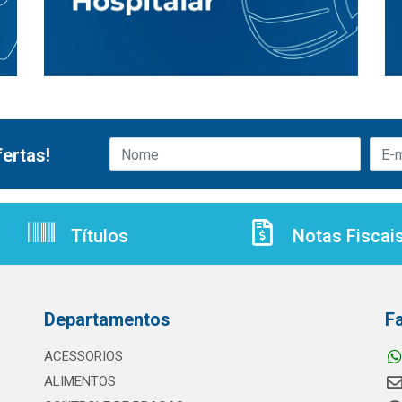
ertas!
Títulos
Notas Fiscai
Departamentos
F
ACESSORIOS
ALIMENTOS