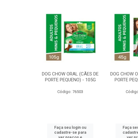
ORAL MÉDIO E
DOG CHOW ORAL (CÃES DE
DOG CHOW O
E - 200G
PORTE PEQUENO) - 105G
PORTE PEQ
o: 80869
Código: 76503
Código
u login ou
Faça seu login ou
Faça seu
e-se para
cadastre-se para
cadastr
reços e
ver preços e
ver p