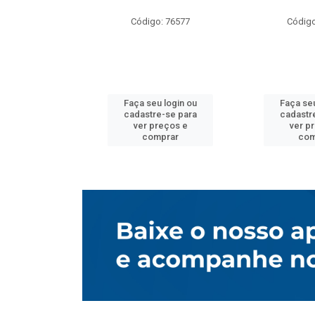
o: 76577
Código: 76577
Código
u login ou
Faça seu login ou
Faça seu
e-se para
cadastre-se para
cadastr
reços e
ver preços e
ver p
mprar
comprar
com