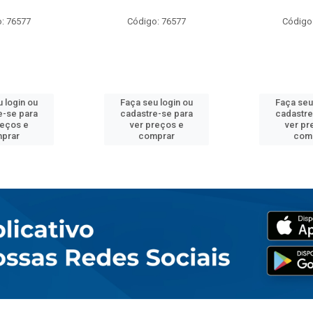
: 76577
Código: 76577
Código
 login ou
Faça seu login ou
Faça seu
e-se para
cadastre-se para
cadastre
reços e
ver preços e
ver pr
prar
comprar
com