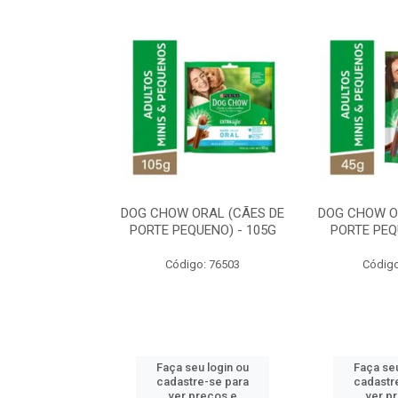
ORAL MÉDIO E
DOG CHOW ORAL (CÃES DE
DOG CHOW O
E - 200G
PORTE PEQUENO) - 105G
PORTE PEQ
o: 80869
Código: 76503
Código
u login ou
Faça seu login ou
Faça seu
e-se para
cadastre-se para
cadastr
reços e
ver preços e
ver p