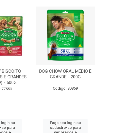
 BISCOITO
DOG CHOW ORAL MÉDIO E
DOG CHOW OR
S E GRANDES
GRANDE - 200G
PORTE PEQUE
) - 500G
Código: 80869
Código:
: 77550
 login ou
Faça seu login ou
Faça seu 
-se para
cadastre-se para
cadastre
eços e
ver preços e
ver pr