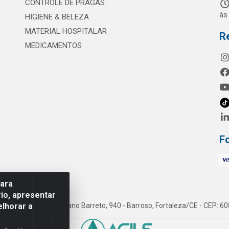
CONTROLE DE PRAGAS
às
HIGIENE & BELEZA
MATERIAL HOSPITALAR
R
MEDICAMENTOS
F
para
io, apresentar
elhorar a
mes LTDA - Rua Maximiano Barreto, 940 - Barroso, Fortaleza/CE - CEP: 