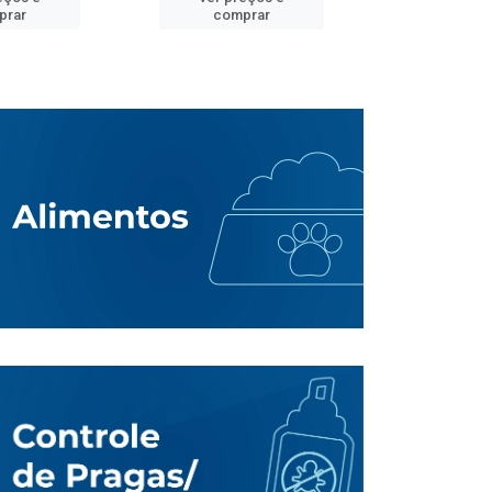
prar
comprar
comp