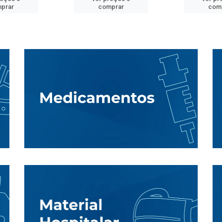
prar
comprar
com