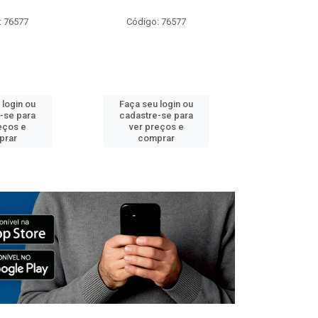
: 76577
Código: 76577
Código:
 login ou
Faça seu login ou
Faça seu 
-se para
cadastre-se para
cadastre
eços e
ver preços e
ver pr
prar
comprar
comp