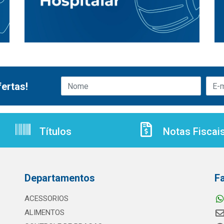
ertas!
Títulos
Notas Fiscai
Departamentos
F
ACESSORIOS
ALIMENTOS