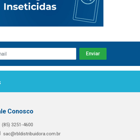
s
ale Conosco
(85) 3251-4600
sac@rbldistribuidora.com.br