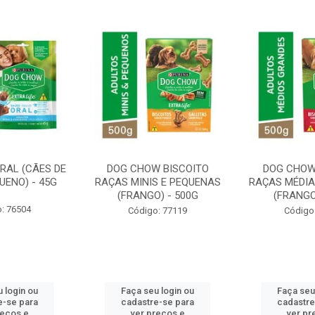
RAL (CÃES DE
DOG CHOW BISCOITO
DOG CHOW
UENO) - 45G
RAÇAS MINIS E PEQUENAS
RAÇAS MÉDIA
(FRANGO) - 500G
(FRANGO
: 76504
Código: 77119
Código
 login ou
Faça seu login ou
Faça seu
e-se para
cadastre-se para
cadastre
reços e
ver preços e
ver pr