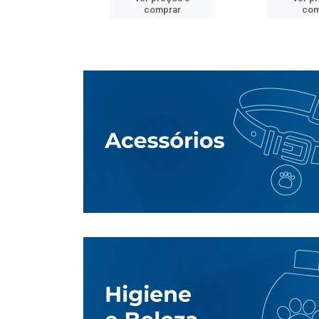
mprar
comprar
com