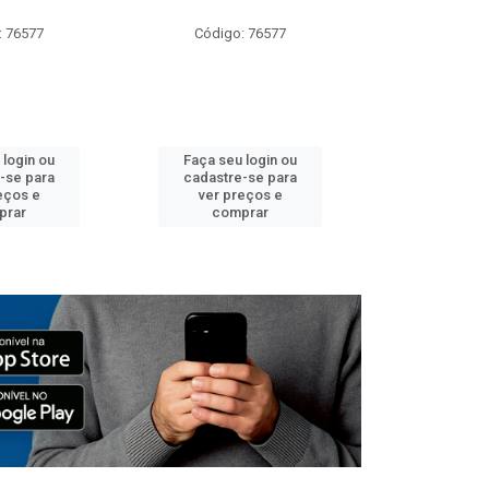
: 76577
Código: 76577
Código:
 login ou
Faça seu login ou
Faça seu 
-se para
cadastre-se para
cadastre
eços e
ver preços e
ver pr
prar
comprar
comp