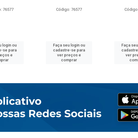
: 76577
Código: 76577
Código
 login ou
Faça seu login ou
Faça seu
e-se para
cadastre-se para
cadastre
reços e
ver preços e
ver pr
prar
comprar
com