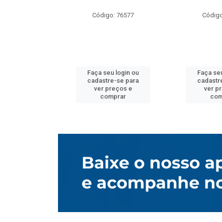
o: 76577
Código: 76577
Código
u login ou
Faça seu login ou
Faça seu
e-se para
cadastre-se para
cadastr
reços e
ver preços e
ver p
mprar
comprar
com