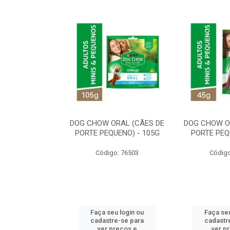
ORAL MÉDIO E
DOG CHOW ORAL (CÃES DE
DOG CHOW O
E - 200G
PORTE PEQUENO) - 105G
PORTE PEQ
o: 80869
Código: 76503
Código
u login ou
Faça seu login ou
Faça seu
e-se para
cadastre-se para
cadastr
reços e
ver preços e
ver p