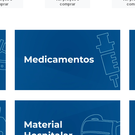
prar
comprar
com