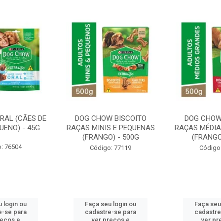
RAL (CÃES DE
DOG CHOW BISCOITO
DOG CHOW
UENO) - 45G
RAÇAS MINIS E PEQUENAS
RAÇAS MÉDIA
(FRANGO) - 500G
(FRANGO
: 76504
Código: 77119
Código
 login ou
Faça seu login ou
Faça seu
e-se para
cadastre-se para
cadastre
reços e
ver preços e
ver pr