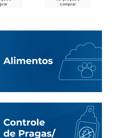
prar
comprar
comp