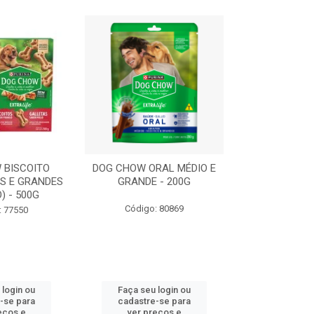
 BISCOITO
DOG CHOW ORAL MÉDIO E
DOG CHOW OR
S E GRANDES
GRANDE - 200G
PORTE PEQUE
) - 500G
Código: 80869
Código:
: 77550
 login ou
Faça seu login ou
Faça seu 
-se para
cadastre-se para
cadastre
eços e
ver preços e
ver pr