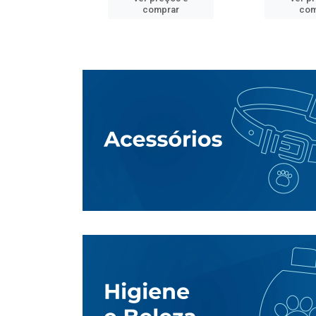
mprar
comprar
com