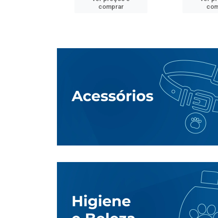
mprar
comprar
com