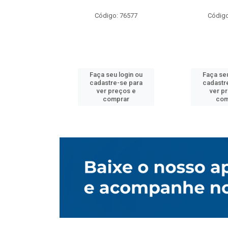
o: 76577
Código: 76577
Código
u login ou
Faça seu login ou
Faça seu
e-se para
cadastre-se para
cadastr
reços e
ver preços e
ver p
mprar
comprar
com