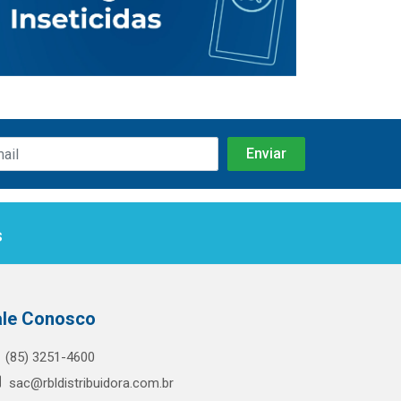
s
ale Conosco
(85) 3251-4600
sac@rbldistribuidora.com.br