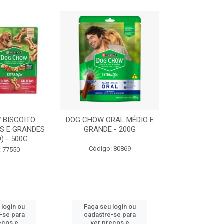
 BISCOITO
DOG CHOW ORAL MÉDIO E
DOG CHOW OR
S E GRANDES
GRANDE - 200G
PORTE PEQUE
) - 500G
Código: 80869
Código:
: 77550
 login ou
Faça seu login ou
Faça seu 
-se para
cadastre-se para
cadastre
eços e
ver preços e
ver pr