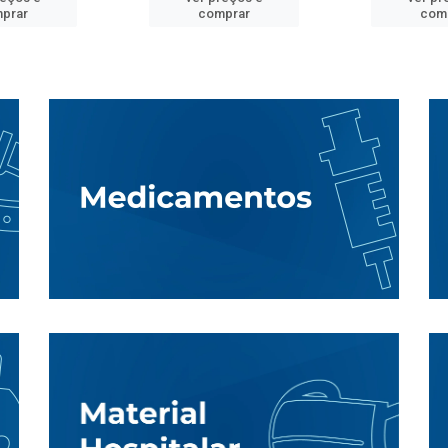
prar
comprar
com