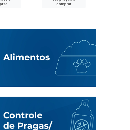
prar
comprar
comp