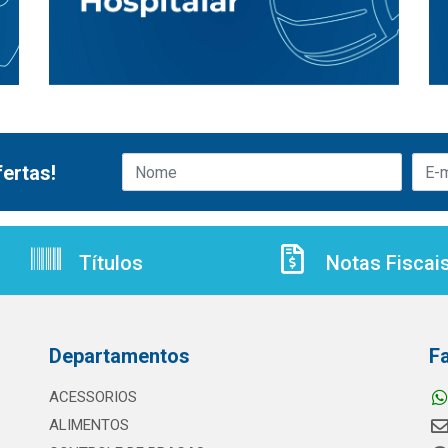
ertas!
Títulos
Notas Fiscai
Departamentos
F
ACESSORIOS
ALIMENTOS