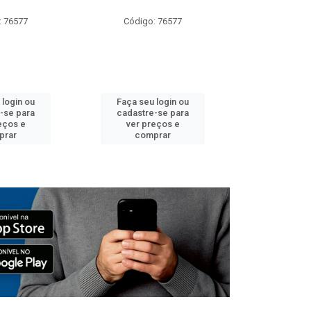
: 76577
Código: 76577
Código:
 login ou
Faça seu login ou
Faça seu 
-se para
cadastre-se para
cadastre
eços e
ver preços e
ver pr
prar
comprar
comp