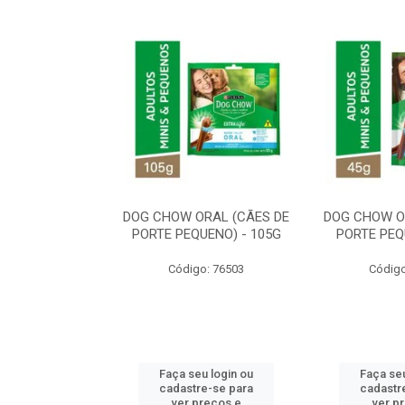
ORAL MÉDIO E
DOG CHOW ORAL (CÃES DE
DOG CHOW O
E - 200G
PORTE PEQUENO) - 105G
PORTE PEQ
o: 80869
Código: 76503
Código
u login ou
Faça seu login ou
Faça seu
e-se para
cadastre-se para
cadastr
reços e
ver preços e
ver p