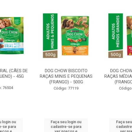
RAL (CÃES DE
DOG CHOW BISCOITO
DOG CHOW
UENO) - 45G
RAÇAS MINIS E PEQUENAS
RAÇAS MÉDIA
(FRANGO) - 500G
(FRANGO
: 76504
Código: 77119
Código
 login ou
Faça seu login ou
Faça seu
e-se para
cadastre-se para
cadastre
reços e
ver preços e
ver pr