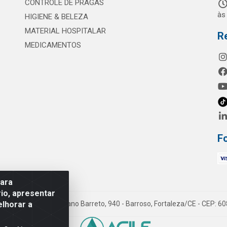
CONTROLE DE PRAGAS
às
HIGIENE & BELEZA
MATERIAL HOSPITALAR
R
MEDICAMENTOS
F
para
io, apresentar
elhorar a
mes LTDA - Rua Maximiano Barreto, 940 - Barroso, Fortaleza/CE - CEP: 