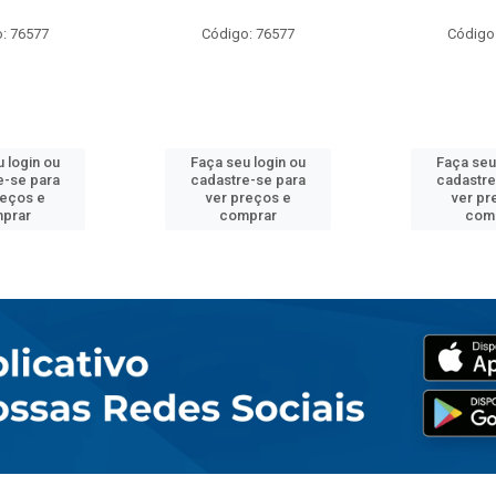
: 76577
Código: 76577
Código
 login ou
Faça seu login ou
Faça seu
e-se para
cadastre-se para
cadastre
reços e
ver preços e
ver pr
prar
comprar
com