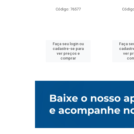
o: 76577
Código: 76577
Código
u login ou
Faça seu login ou
Faça seu
e-se para
cadastre-se para
cadastr
reços e
ver preços e
ver p
mprar
comprar
com