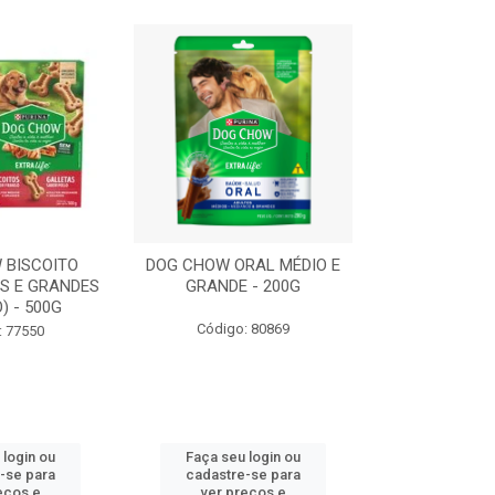
 BISCOITO
DOG CHOW ORAL MÉDIO E
DOG CHOW OR
S E GRANDES
GRANDE - 200G
PORTE PEQUE
) - 500G
Código: 80869
Código:
: 77550
 login ou
Faça seu login ou
Faça seu 
-se para
cadastre-se para
cadastre
eços e
ver preços e
ver pr