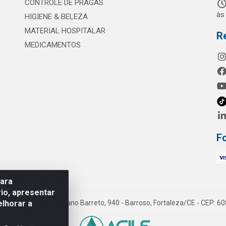
CONTROLE DE PRAGAS
às
HIGIENE & BELEZA
MATERIAL HOSPITALAR
R
MEDICAMENTOS
F
para
io, apresentar
elhorar a
mes LTDA - Rua Maximiano Barreto, 940 - Barroso, Fortaleza/CE - CEP: 