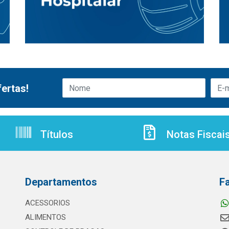
ertas!
Títulos
Notas Fiscai
Departamentos
F
ACESSORIOS
ALIMENTOS