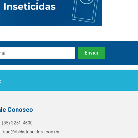
s
ale Conosco
(85) 3251-4600
sac@rbldistribuidora.com.br