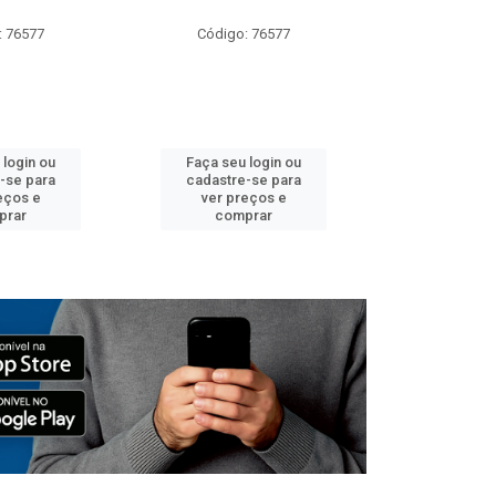
: 76577
Código: 76577
Código:
 login ou
Faça seu login ou
Faça seu 
-se para
cadastre-se para
cadastre
eços e
ver preços e
ver pr
prar
comprar
comp