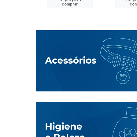
mprar
comprar
com