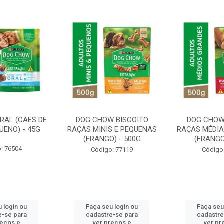
RAL (CÃES DE
DOG CHOW BISCOITO
DOG CHOW
UENO) - 45G
RAÇAS MINIS E PEQUENAS
RAÇAS MÉDIA
(FRANGO) - 500G
(FRANGO
: 76504
Código: 77119
Código
 login ou
Faça seu login ou
Faça seu
e-se para
cadastre-se para
cadastre
reços e
ver preços e
ver pr