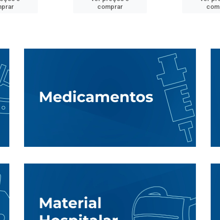
prar
comprar
com