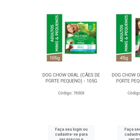
ORAL MÉDIO E
DOG CHOW ORAL (CÃES DE
DOG CHOW O
E - 200G
PORTE PEQUENO) - 105G
PORTE PEQ
o: 80869
Código: 76503
Código
u login ou
Faça seu login ou
Faça seu
e-se para
cadastre-se para
cadastr
reços e
ver preços e
ver p