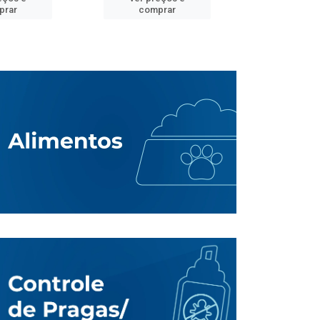
prar
comprar
comp