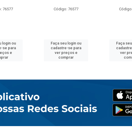
: 76577
Código: 76577
Código
 login ou
Faça seu login ou
Faça seu
e-se para
cadastre-se para
cadastre
reços e
ver preços e
ver pr
prar
comprar
com