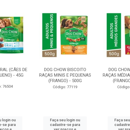
RAL (CÃES DE
DOG CHOW BISCOITO
DOG CHOW
UENO) - 45G
RAÇAS MINIS E PEQUENAS
RAÇAS MÉDIA
(FRANGO) - 500G
(FRANGO
: 76504
Código: 77119
Código
 login ou
Faça seu login ou
Faça seu
e-se para
cadastre-se para
cadastre
reços e
ver preços e
ver pr