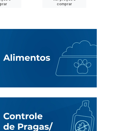
prar
comprar
comp