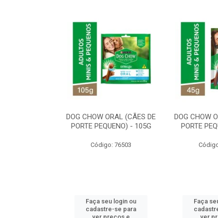
ORAL MÉDIO E
DOG CHOW ORAL (CÃES DE
DOG CHOW O
E - 200G
PORTE PEQUENO) - 105G
PORTE PEQ
o: 80869
Código: 76503
Código
u login ou
Faça seu login ou
Faça seu
e-se para
cadastre-se para
cadastr
reços e
ver preços e
ver p