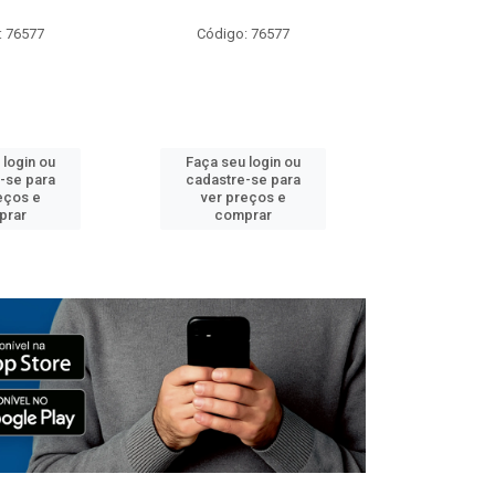
: 76577
Código: 76577
Código:
 login ou
Faça seu login ou
Faça seu 
-se para
cadastre-se para
cadastre
eços e
ver preços e
ver pr
prar
comprar
comp