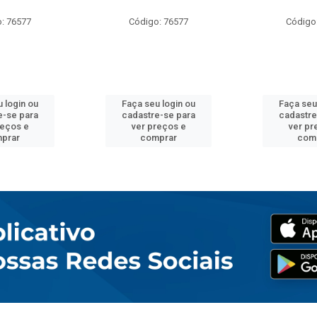
: 76577
Código: 76577
Código
 login ou
Faça seu login ou
Faça seu
e-se para
cadastre-se para
cadastre
reços e
ver preços e
ver pr
prar
comprar
com