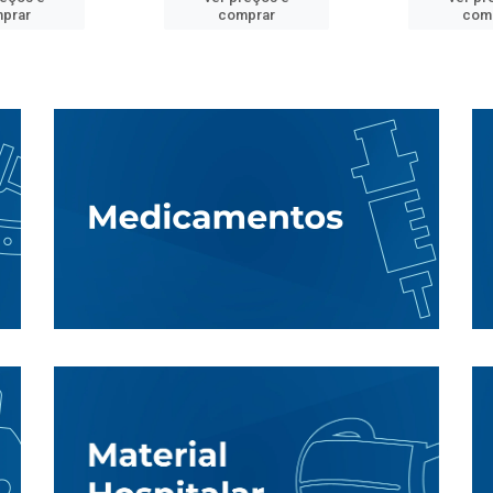
prar
comprar
com