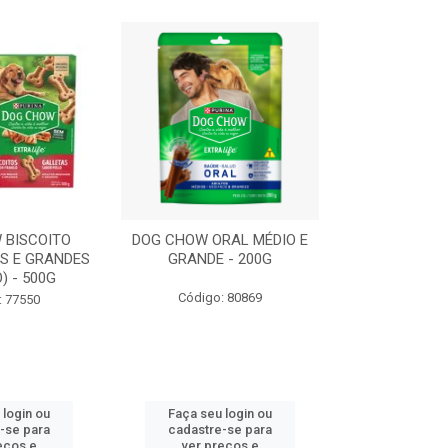
 BISCOITO
DOG CHOW ORAL MÉDIO E
DOG CHOW OR
S E GRANDES
GRANDE - 200G
PORTE PEQUE
) - 500G
Código: 80869
Código:
: 77550
 login ou
Faça seu login ou
Faça seu 
-se para
cadastre-se para
cadastre
eços e
ver preços e
ver pr