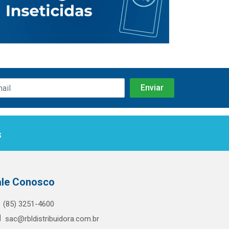
s
ale Conosco
(85) 3251-4600
sac@rbldistribuidora.com.br