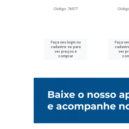
o: 76577
Código: 76577
Código
u login ou
Faça seu login ou
Faça seu
e-se para
cadastre-se para
cadastr
reços e
ver preços e
ver p
mprar
comprar
com