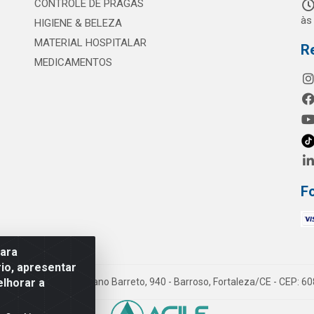
CONTROLE DE PRAGAS
às
HIGIENE & BELEZA
MATERIAL HOSPITALAR
R
MEDICAMENTOS
F
para
io, apresentar
elhorar a
mes LTDA - Rua Maximiano Barreto, 940 - Barroso, Fortaleza/CE - CEP: 