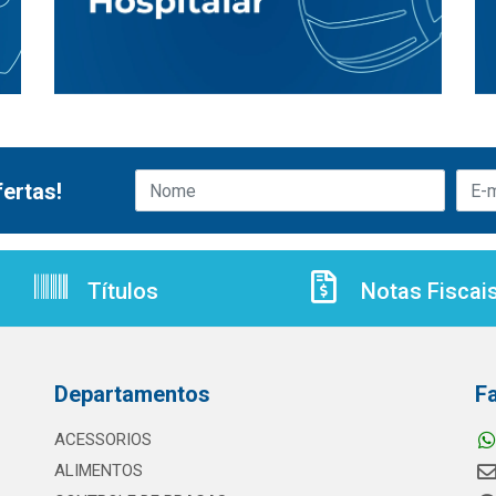
ertas!
Títulos
Notas Fiscai
Departamentos
F
ACESSORIOS
ALIMENTOS