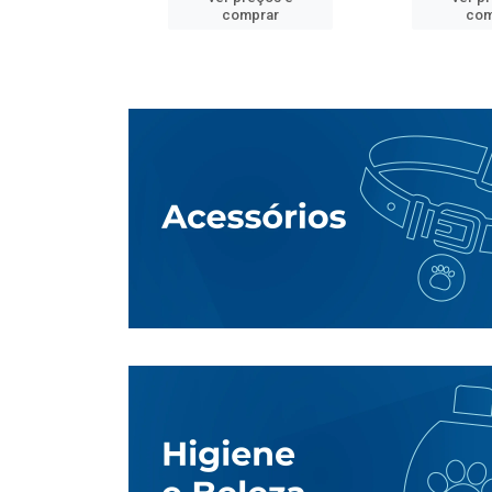
mprar
comprar
com