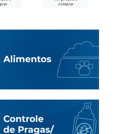
prar
comprar
comp