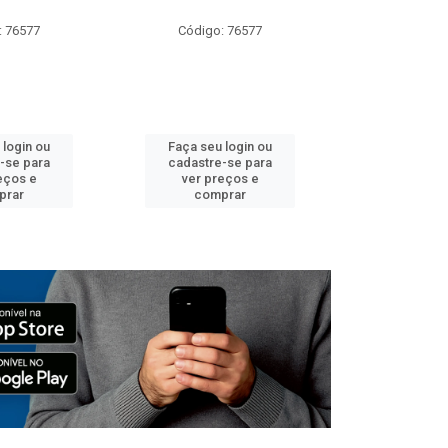
: 76577
Código: 76577
Código:
 login ou
Faça seu login ou
Faça seu 
-se para
cadastre-se para
cadastre
eços e
ver preços e
ver pr
prar
comprar
comp