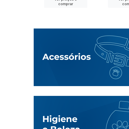
mprar
comprar
com