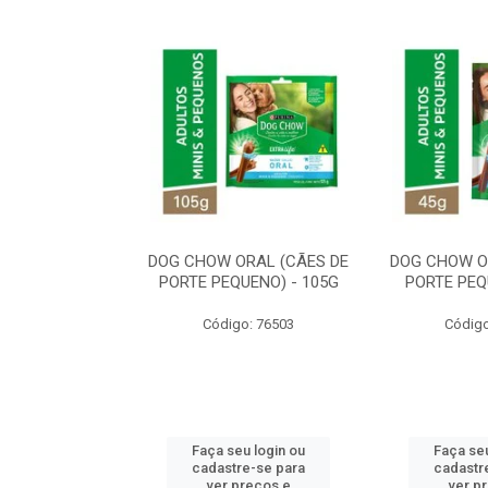
ORAL MÉDIO E
DOG CHOW ORAL (CÃES DE
DOG CHOW O
E - 200G
PORTE PEQUENO) - 105G
PORTE PEQ
o: 80869
Código: 76503
Código
u login ou
Faça seu login ou
Faça seu
e-se para
cadastre-se para
cadastr
reços e
ver preços e
ver p