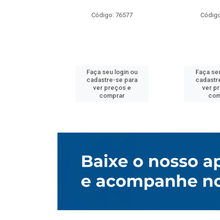
o: 76577
Código: 76577
Código
u login ou
Faça seu login ou
Faça seu
e-se para
cadastre-se para
cadastr
reços e
ver preços e
ver p
mprar
comprar
com