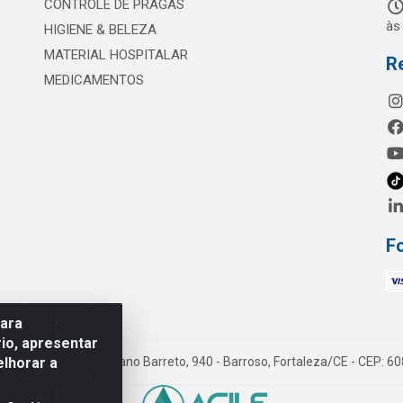
CONTROLE DE PRAGAS
às
HIGIENE & BELEZA
MATERIAL HOSPITALAR
R
MEDICAMENTOS
F
para
io, apresentar
elhorar a
mes LTDA - Rua Maximiano Barreto, 940 - Barroso, Fortaleza/CE - CEP: 