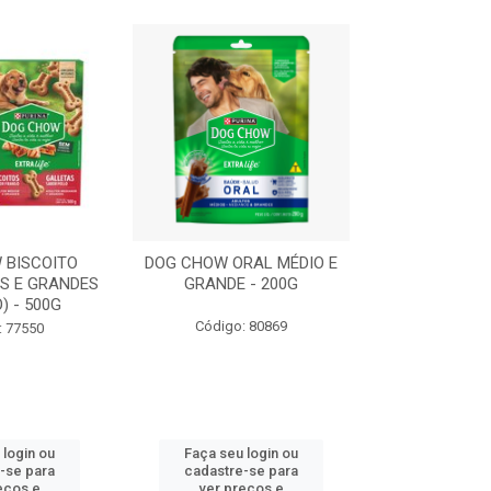
 BISCOITO
DOG CHOW ORAL MÉDIO E
DOG CHOW OR
S E GRANDES
GRANDE - 200G
PORTE PEQUE
) - 500G
Código: 80869
Código:
: 77550
 login ou
Faça seu login ou
Faça seu 
-se para
cadastre-se para
cadastre
eços e
ver preços e
ver pr