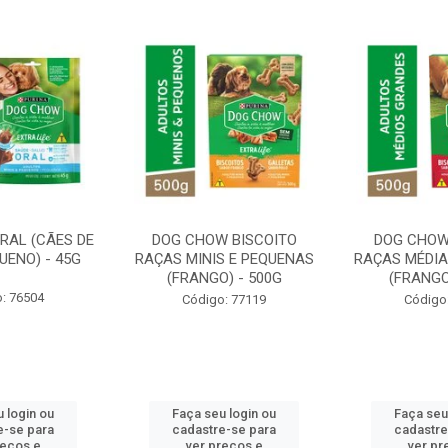
RAL (CÃES DE
DOG CHOW BISCOITO
DOG CHOW
UENO) - 45G
RAÇAS MINIS E PEQUENAS
RAÇAS MÉDIA
(FRANGO) - 500G
(FRANGO
: 76504
Código: 77119
Código
 login ou
Faça seu login ou
Faça seu
e-se para
cadastre-se para
cadastre
reços e
ver preços e
ver pr