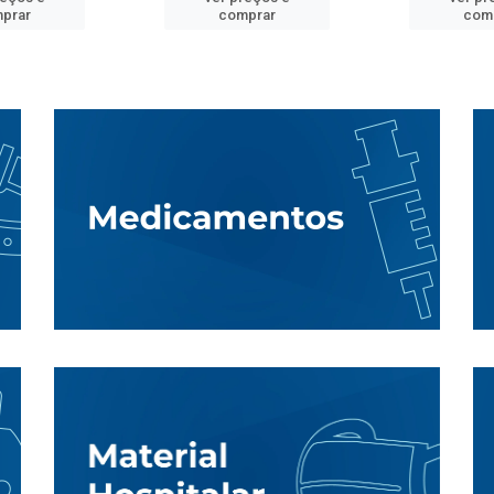
prar
comprar
com