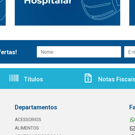
ertas!
Títulos
Notas Fiscai
Departamentos
F
ACESSORIOS
ALIMENTOS