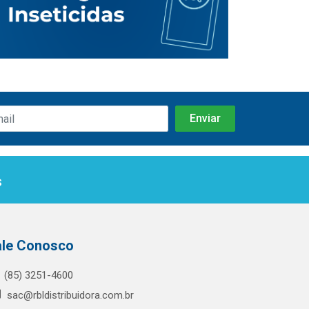
s
ale Conosco
(85) 3251-4600
sac@rbldistribuidora.com.br