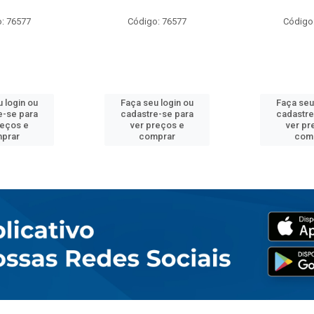
: 76577
Código: 76577
Código
 login ou
Faça seu login ou
Faça seu
e-se para
cadastre-se para
cadastre
reços e
ver preços e
ver pr
prar
comprar
com