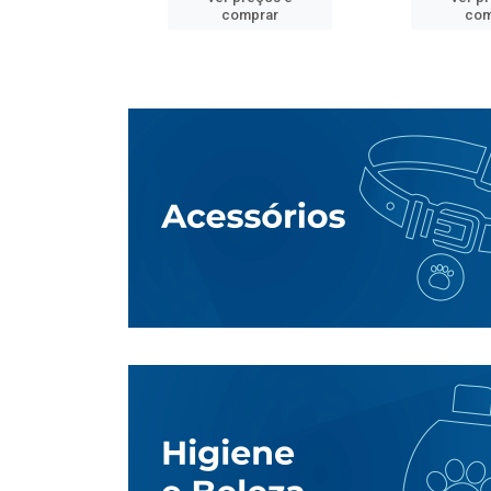
mprar
comprar
com