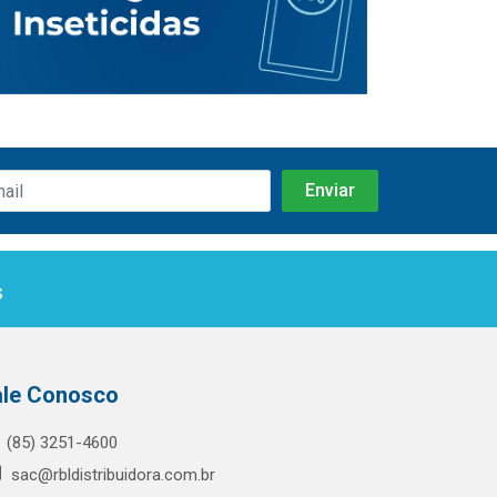
s
ale Conosco
(85) 3251-4600
sac@rbldistribuidora.com.br