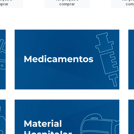
prar
comprar
com