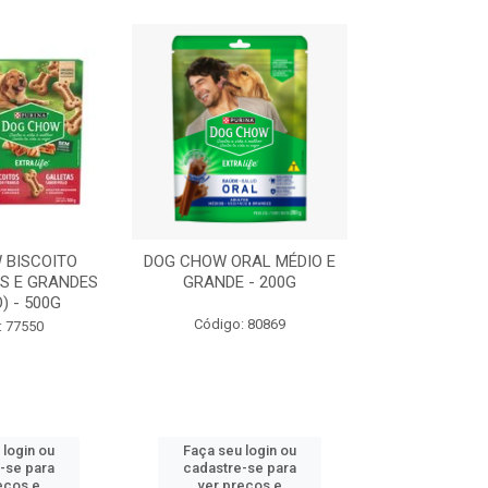
 BISCOITO
DOG CHOW ORAL MÉDIO E
DOG CHOW OR
S E GRANDES
GRANDE - 200G
PORTE PEQUE
) - 500G
Código: 80869
Código:
: 77550
 login ou
Faça seu login ou
Faça seu 
-se para
cadastre-se para
cadastre
eços e
ver preços e
ver pr