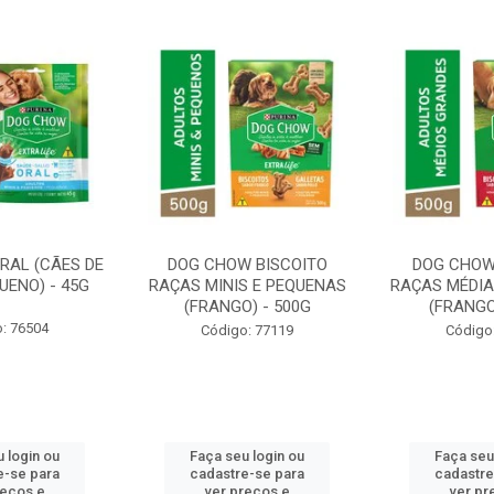
RAL (CÃES DE
DOG CHOW BISCOITO
DOG CHOW
UENO) - 45G
RAÇAS MINIS E PEQUENAS
RAÇAS MÉDIA
(FRANGO) - 500G
(FRANGO
: 76504
Código: 77119
Código
 login ou
Faça seu login ou
Faça seu
e-se para
cadastre-se para
cadastre
reços e
ver preços e
ver pr