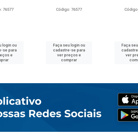
: 76577
Código: 76577
Código
 login ou
Faça seu login ou
Faça seu
e-se para
cadastre-se para
cadastre
reços e
ver preços e
ver pr
prar
comprar
com