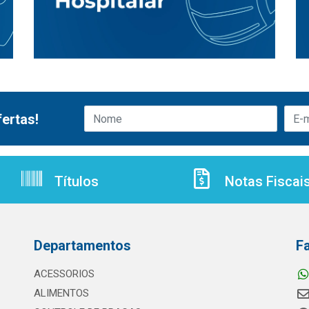
ertas!
Títulos
Notas Fiscai
Departamentos
F
ACESSORIOS
ALIMENTOS