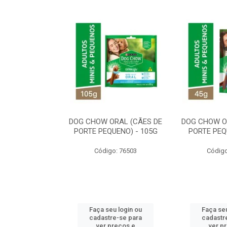
ORAL MÉDIO E
DOG CHOW ORAL (CÃES DE
DOG CHOW O
E - 200G
PORTE PEQUENO) - 105G
PORTE PEQ
o: 80869
Código: 76503
Código
u login ou
Faça seu login ou
Faça seu
e-se para
cadastre-se para
cadastr
reços e
ver preços e
ver p