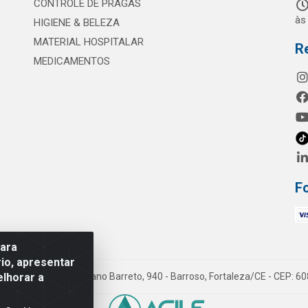
CONTROLE DE PRAGAS
às
HIGIENE & BELEZA
MATERIAL HOSPITALAR
R
MEDICAMENTOS
F
para
io, apresentar
elhorar a
mes LTDA - Rua Maximiano Barreto, 940 - Barroso, Fortaleza/CE - CEP: 