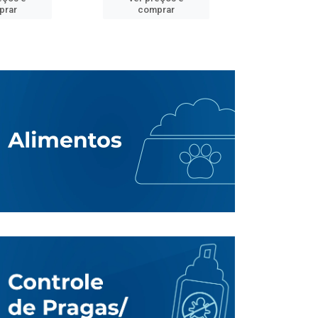
prar
comprar
comp