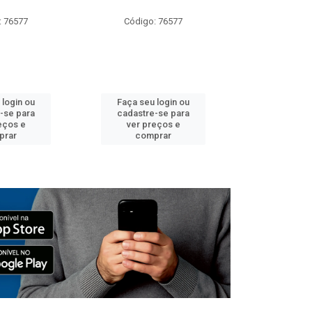
: 76577
Código: 76577
Código:
 login ou
Faça seu login ou
Faça seu 
-se para
cadastre-se para
cadastre
eços e
ver preços e
ver pr
prar
comprar
comp