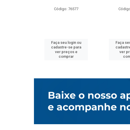
o: 76577
Código: 76577
Código
u login ou
Faça seu login ou
Faça seu
e-se para
cadastre-se para
cadastr
reços e
ver preços e
ver p
mprar
comprar
com