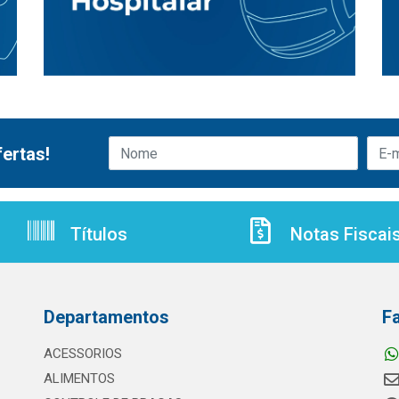
ertas!
Títulos
Notas Fiscai
Departamentos
F
ACESSORIOS
ALIMENTOS