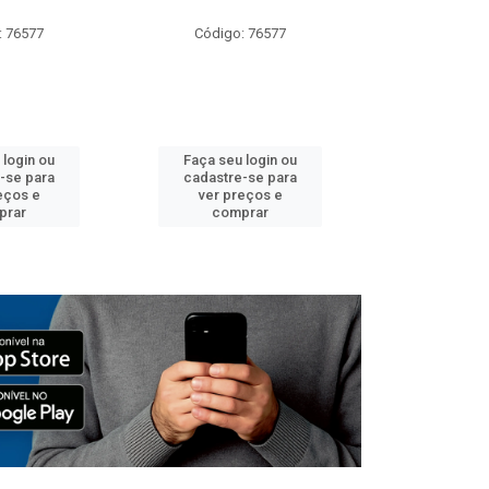
: 76577
Código: 76577
Código:
 login ou
Faça seu login ou
Faça seu 
-se para
cadastre-se para
cadastre
eços e
ver preços e
ver pr
prar
comprar
comp