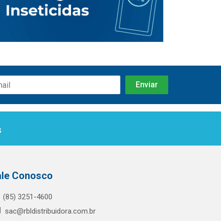
s
ale Conosco
(85) 3251-4600
sac@rbldistribuidora.com.br