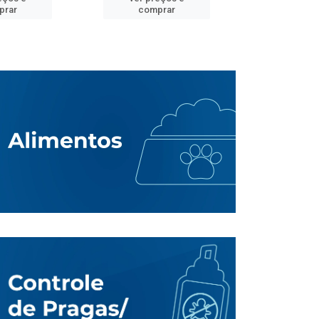
prar
comprar
comp