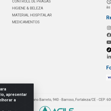
CONTROLE DE PRAGAS
às
HIGIENE & BELEZA
MATERIAL HOSPITALAR
R
MEDICAMENTOS
F
para
io, apresentar
elhorar a
mes LTDA - Rua Maximiano Barreto, 940 - Barroso, Fortaleza/CE - CEP: 