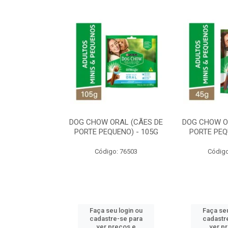
ORAL MÉDIO E
DOG CHOW ORAL (CÃES DE
DOG CHOW O
E - 200G
PORTE PEQUENO) - 105G
PORTE PEQ
o: 80869
Código: 76503
Código
u login ou
Faça seu login ou
Faça seu
e-se para
cadastre-se para
cadastr
reços e
ver preços e
ver p