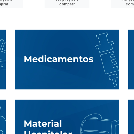
prar
comprar
com