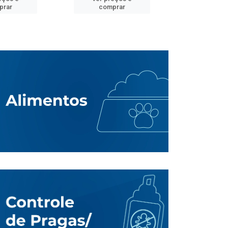
prar
comprar
comp