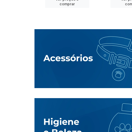
mprar
comprar
com