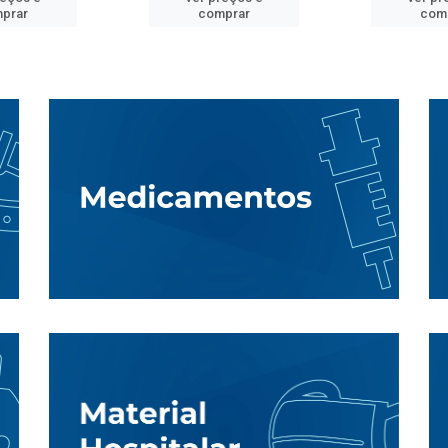
prar
comprar
com