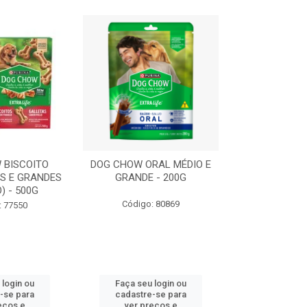
 BISCOITO
DOG CHOW ORAL MÉDIO E
DOG CHOW OR
S E GRANDES
GRANDE - 200G
PORTE PEQUE
) - 500G
Código: 80869
Código:
: 77550
 login ou
Faça seu login ou
Faça seu 
-se para
cadastre-se para
cadastre
eços e
ver preços e
ver pr