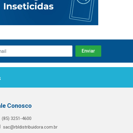
s
ale Conosco
(85) 3251-4600
sac@rbldistribuidora.com.br