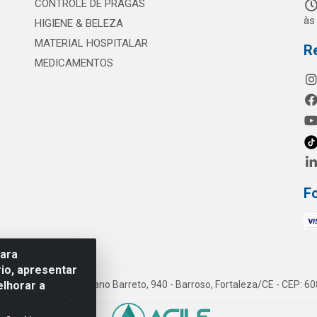
CONTROLE DE PRAGAS
às
HIGIENE & BELEZA
MATERIAL HOSPITALAR
R
MEDICAMENTOS
F
para
io, apresentar
elhorar a
mes LTDA - Rua Maximiano Barreto, 940 - Barroso, Fortaleza/CE - CEP: 