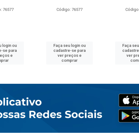
: 76577
Código: 76577
Código
 login ou
Faça seu login ou
Faça seu
e-se para
cadastre-se para
cadastre
reços e
ver preços e
ver pr
prar
comprar
com