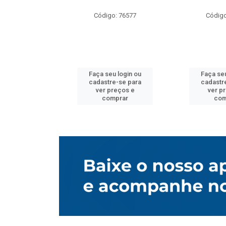
o: 76577
Código: 76577
Código
u login ou
Faça seu login ou
Faça seu
e-se para
cadastre-se para
cadastr
reços e
ver preços e
ver p
mprar
comprar
com