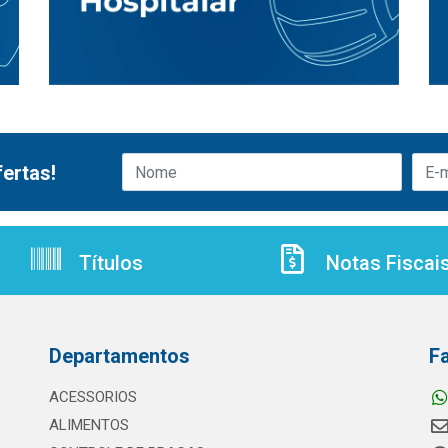
ertas!
Títulos
Notas Fiscai
Departamentos
F
ACESSORIOS
ALIMENTOS