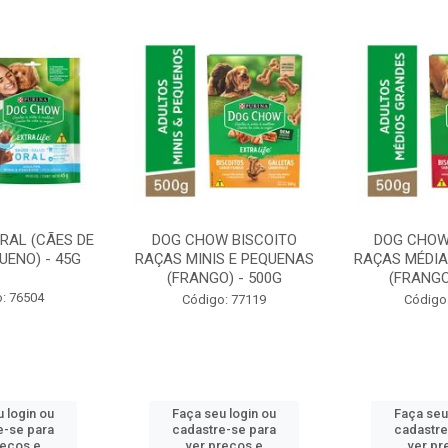
RAL (CÃES DE
DOG CHOW BISCOITO
DOG CHOW
UENO) - 45G
RAÇAS MINIS E PEQUENAS
RAÇAS MÉDIA
(FRANGO) - 500G
(FRANGO
: 76504
Código: 77119
Código
 login ou
Faça seu login ou
Faça seu
e-se para
cadastre-se para
cadastre
reços e
ver preços e
ver pr