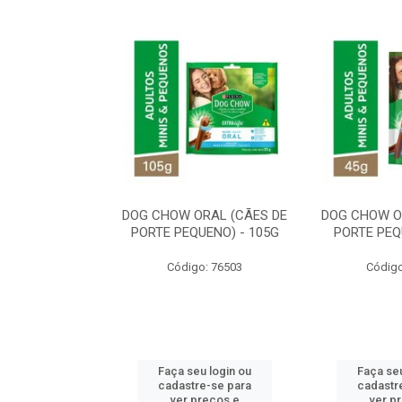
ORAL MÉDIO E
DOG CHOW ORAL (CÃES DE
DOG CHOW O
E - 200G
PORTE PEQUENO) - 105G
PORTE PEQ
o: 80869
Código: 76503
Código
u login ou
Faça seu login ou
Faça seu
e-se para
cadastre-se para
cadastr
reços e
ver preços e
ver p