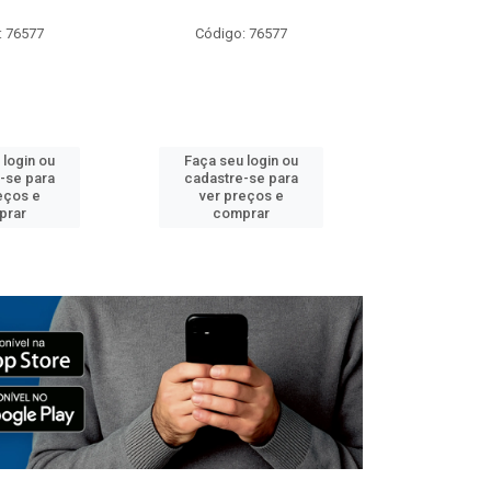
: 76577
Código: 76577
Código:
 login ou
Faça seu login ou
Faça seu 
-se para
cadastre-se para
cadastre
eços e
ver preços e
ver pr
prar
comprar
comp