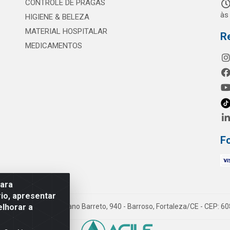
CONTROLE DE PRAGAS
às
HIGIENE & BELEZA
MATERIAL HOSPITALAR
R
MEDICAMENTOS
F
para
io, apresentar
elhorar a
mes LTDA - Rua Maximiano Barreto, 940 - Barroso, Fortaleza/CE - CEP: 