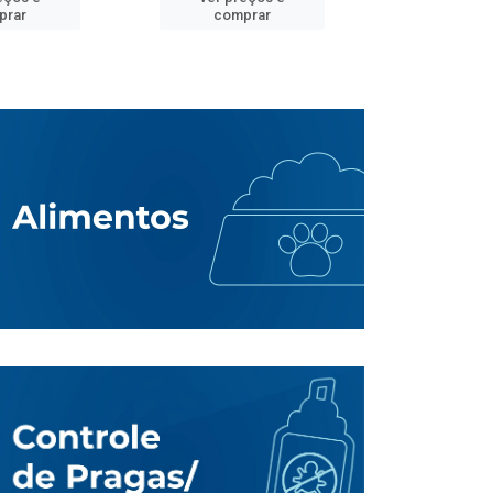
prar
comprar
comp