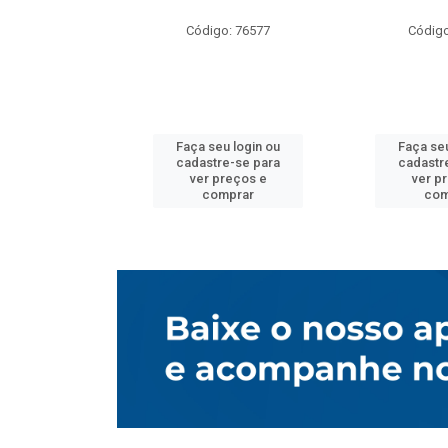
o: 76577
Código: 76577
Código
u login ou
Faça seu login ou
Faça seu
e-se para
cadastre-se para
cadastr
reços e
ver preços e
ver p
mprar
comprar
com