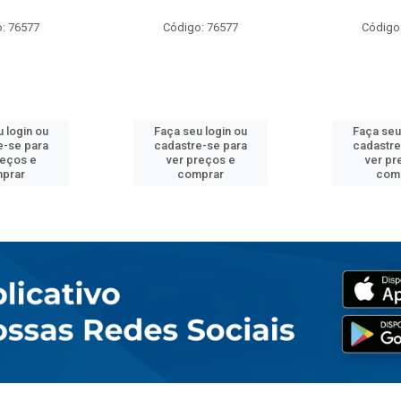
: 76577
Código: 76577
Código
 login ou
Faça seu login ou
Faça seu
e-se para
cadastre-se para
cadastre
reços e
ver preços e
ver pr
prar
comprar
com