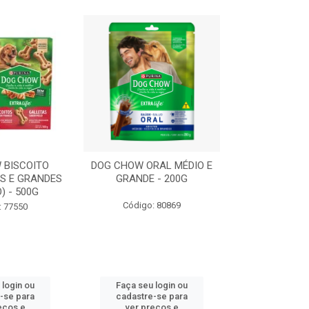
 BISCOITO
DOG CHOW ORAL MÉDIO E
DOG CHOW OR
S E GRANDES
GRANDE - 200G
PORTE PEQUE
) - 500G
Código: 80869
Código:
: 77550
 login ou
Faça seu login ou
Faça seu 
-se para
cadastre-se para
cadastre
eços e
ver preços e
ver pr