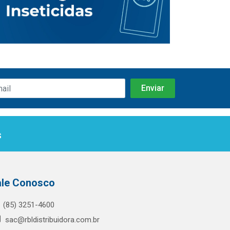
s
ale Conosco
(85) 3251-4600
sac@rbldistribuidora.com.br