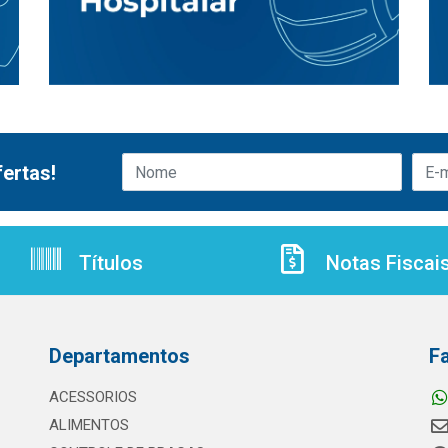
ertas!
Títulos
Notas Fiscai
Departamentos
F
ACESSORIOS
ALIMENTOS