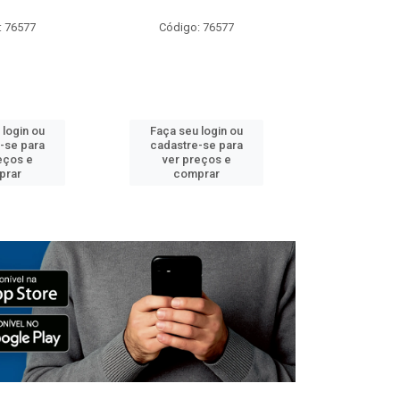
: 76577
Código: 76577
Código:
 login ou
Faça seu login ou
Faça seu 
-se para
cadastre-se para
cadastre
eços e
ver preços e
ver pr
prar
comprar
comp