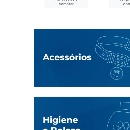
mprar
comprar
com