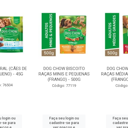
RAL (CÃES DE
DOG CHOW BISCOITO
DOG CHOW
UENO) - 45G
RAÇAS MINIS E PEQUENAS
RAÇAS MÉDIA
(FRANGO) - 500G
(FRANGO
: 76504
Código: 77119
Código
 login ou
Faça seu login ou
Faça seu
e-se para
cadastre-se para
cadastre
reços e
ver preços e
ver pr