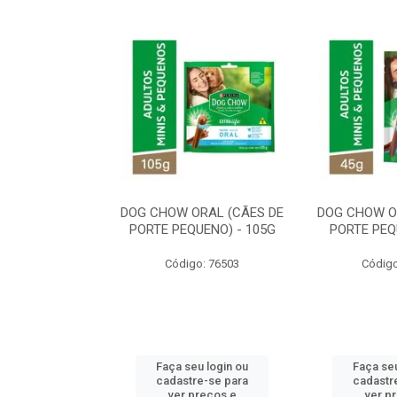
ORAL MÉDIO E
DOG CHOW ORAL (CÃES DE
DOG CHOW O
E - 200G
PORTE PEQUENO) - 105G
PORTE PEQ
o: 80869
Código: 76503
Código
u login ou
Faça seu login ou
Faça seu
e-se para
cadastre-se para
cadastr
reços e
ver preços e
ver p