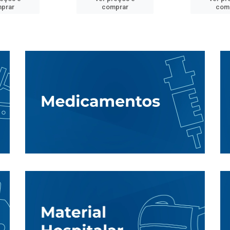
prar
comprar
com