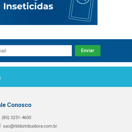
s
ale Conosco
(85) 3251-4600
sac@rbldistribuidora.com.br