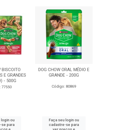
 BISCOITO
DOG CHOW ORAL MÉDIO E
DOG CHOW OR
S E GRANDES
GRANDE - 200G
PORTE PEQUE
) - 500G
Código: 80869
Código:
: 77550
 login ou
Faça seu login ou
Faça seu 
-se para
cadastre-se para
cadastre
eços e
ver preços e
ver pr