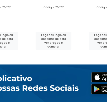
: 76577
Código: 76577
Código
 login ou
Faça seu login ou
Faça seu
e-se para
cadastre-se para
cadastre
reços e
ver preços e
ver pr
prar
comprar
com