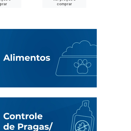
prar
comprar
comp