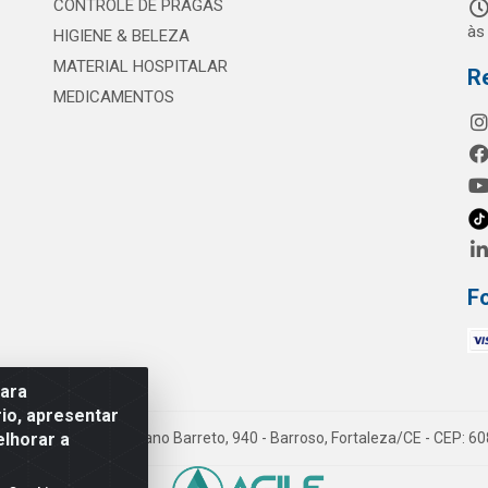
CONTROLE DE PRAGAS
às
HIGIENE & BELEZA
MATERIAL HOSPITALAR
R
MEDICAMENTOS
F
para
io, apresentar
elhorar a
mes LTDA - Rua Maximiano Barreto, 940 - Barroso, Fortaleza/CE - CEP: 