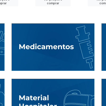
prar
comprar
com