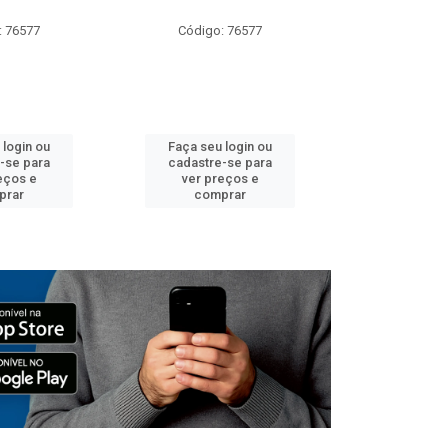
: 76577
Código: 76577
Código:
 login ou
Faça seu login ou
Faça seu 
-se para
cadastre-se para
cadastre
eços e
ver preços e
ver pr
prar
comprar
comp