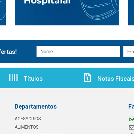
ertas!
Títulos
Notas Fiscai
Departamentos
F
ACESSORIOS
ALIMENTOS