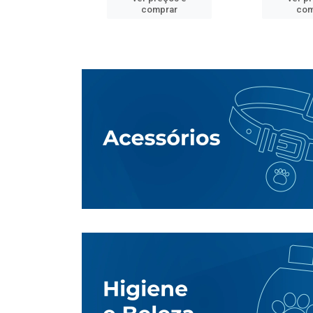
mprar
comprar
com