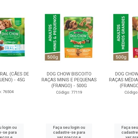
RAL (CÃES DE
DOG CHOW BISCOITO
DOG CHOW
UENO) - 45G
RAÇAS MINIS E PEQUENAS
RAÇAS MÉDIA
(FRANGO) - 500G
(FRANGO
: 76504
Código: 77119
Código
 login ou
Faça seu login ou
Faça seu
e-se para
cadastre-se para
cadastre
reços e
ver preços e
ver pr