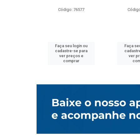
o: 76577
Código: 76577
Código
u login ou
Faça seu login ou
Faça seu
e-se para
cadastre-se para
cadastr
reços e
ver preços e
ver p
mprar
comprar
com