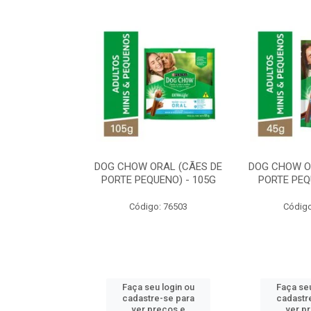
ORAL MÉDIO E
DOG CHOW ORAL (CÃES DE
DOG CHOW O
E - 200G
PORTE PEQUENO) - 105G
PORTE PEQ
o: 80869
Código: 76503
Código
u login ou
Faça seu login ou
Faça seu
e-se para
cadastre-se para
cadastr
reços e
ver preços e
ver p