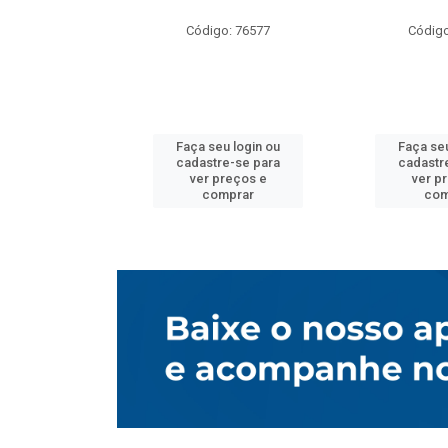
o: 76577
Código: 76577
Código
u login ou
Faça seu login ou
Faça seu
e-se para
cadastre-se para
cadastr
reços e
ver preços e
ver p
mprar
comprar
com