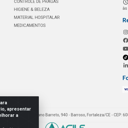
CONTROLE DE PRAGAS
às
HIGIENE & BELEZA
MATERIAL HOSPITALAR
R
MEDICAMENTOS
F
para
io, apresentar
elhorar a
mes LTDA - Rua Maximiano Barreto, 940 - Barroso, Fortaleza/CE - CEP: 