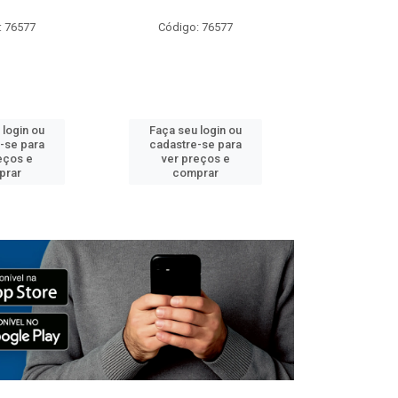
: 76577
Código: 76577
Código:
 login ou
Faça seu login ou
Faça seu 
-se para
cadastre-se para
cadastre
eços e
ver preços e
ver pr
prar
comprar
comp