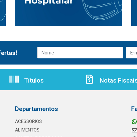
ertas!
Títulos
Notas Fiscai
Departamentos
F
ACESSORIOS
ALIMENTOS