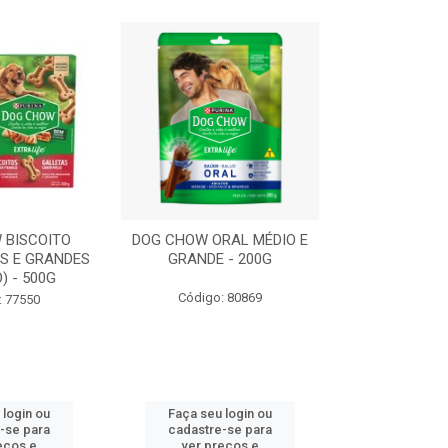
 BISCOITO
DOG CHOW ORAL MÉDIO E
DOG CHOW OR
S E GRANDES
GRANDE - 200G
PORTE PEQUE
) - 500G
Código: 80869
Código:
: 77550
 login ou
Faça seu login ou
Faça seu 
-se para
cadastre-se para
cadastre
eços e
ver preços e
ver pr