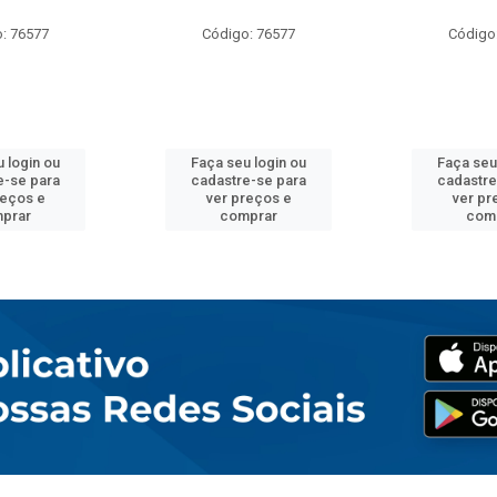
: 76577
Código: 76577
Código
 login ou
Faça seu login ou
Faça seu
e-se para
cadastre-se para
cadastre
reços e
ver preços e
ver pr
prar
comprar
com