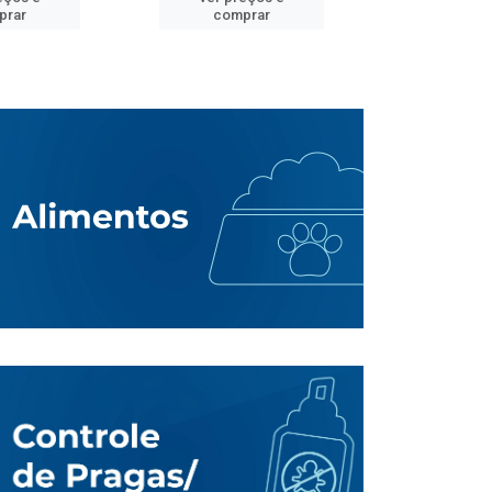
prar
comprar
comp