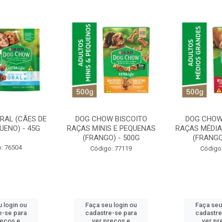
RAL (CÃES DE
DOG CHOW BISCOITO
DOG CHOW
UENO) - 45G
RAÇAS MINIS E PEQUENAS
RAÇAS MÉDIA
(FRANGO) - 500G
(FRANGO
: 76504
Código: 77119
Código
 login ou
Faça seu login ou
Faça seu
e-se para
cadastre-se para
cadastre
reços e
ver preços e
ver pr