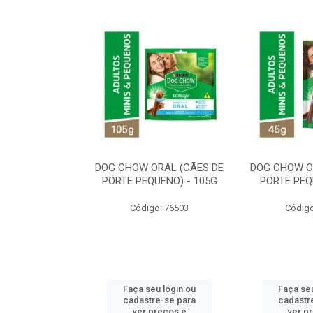
ORAL MÉDIO E
DOG CHOW ORAL (CÃES DE
DOG CHOW O
E - 200G
PORTE PEQUENO) - 105G
PORTE PEQ
o: 80869
Código: 76503
Código
u login ou
Faça seu login ou
Faça seu
e-se para
cadastre-se para
cadastr
reços e
ver preços e
ver p