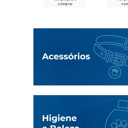
mprar
comprar
com