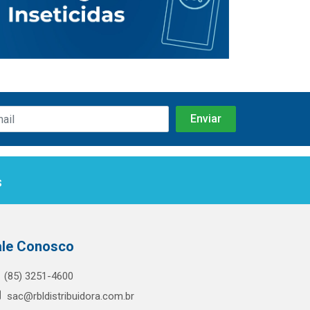
s
ale Conosco
(85) 3251-4600
sac@rbldistribuidora.com.br