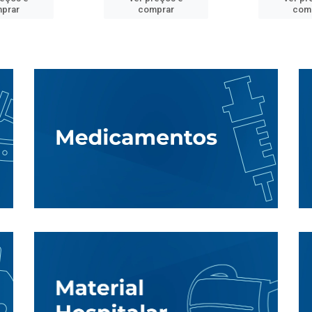
prar
comprar
com